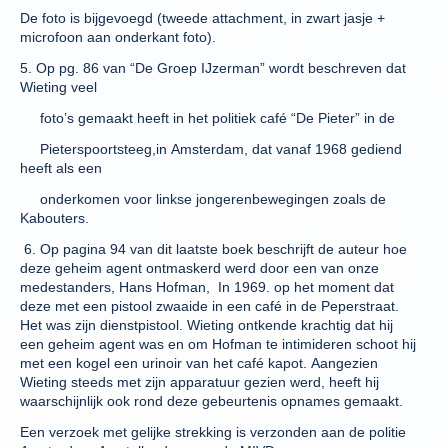
De foto is bijgevoegd (tweede attachment, in zwart jasje +
microfoon aan onderkant foto).
5. Op pg. 86 van “De Groep IJzerman” wordt beschreven dat
Wieting veel
foto’s gemaakt heeft in het politiek café “De Pieter” in de
Pieterspoortsteeg,in Amsterdam, dat vanaf 1968 gediend
heeft als een
onderkomen voor linkse jongerenbewegingen zoals de
Kabouters.
6. Op pagina 94 van dit laatste boek beschrijft de auteur hoe
deze geheim agent ontmaskerd werd door een van onze
medestanders, Hans Hofman, In 1969. op het moment dat
deze met een pistool zwaaide in een café in de Peperstraat.
Het was zijn dienstpistool. Wieting ontkende krachtig dat hij
een geheim agent was en om Hofman te intimideren schoot hij
met een kogel een urinoir van het café kapot. Aangezien
Wieting steeds met zijn apparatuur gezien werd, heeft hij
waarschijnlijk ook rond deze gebeurtenis opnames gemaakt.
Een verzoek met gelijke strekking is verzonden aan de politie