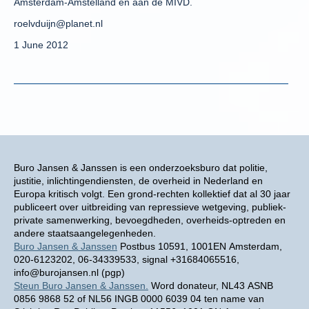
Amsterdam-Amstelland en aan de MIVD.
roelvduijn@planet.nl
1 June 2012
Buro Jansen & Janssen is een onderzoeksburo dat politie,
justitie, inlichtingendiensten, de overheid in Nederland en
Europa kritisch volgt. Een grond-rechten kollektief dat al 30 jaar
publiceert over uitbreiding van repressieve wetgeving, publiek-
private samenwerking, bevoegdheden, overheids-optreden en
andere staatsaangelegenheden.
Buro Jansen & Janssen
Postbus 10591, 1001EN Amsterdam,
020-6123202, 06-34339533, signal +31684065516,
info@burojansen.nl (pgp)
Steun Buro Jansen & Janssen.
Word donateur, NL43 ASNB
0856 9868 52 of NL56 INGB 0000 6039 04 ten name van