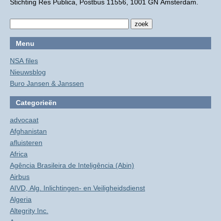
Stichting Res Publica, Postbus 11556, 1001 GN Amsterdam.
Menu
NSA files
Nieuwsblog
Buro Jansen & Janssen
Categorieën
advocaat
Afghanistan
afluisteren
Africa
Agência Brasileira de Inteligência (Abin)
Airbus
AIVD, Alg. Inlichtingen- en Veiligheidsdienst
Algeria
Altegrity Inc.