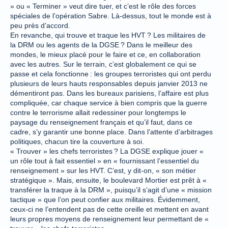
» ou « Terminer » veut dire tuer, et c’est le rôle des forces
spéciales de l’opération Sabre. Là-dessus, tout le monde est à
peu près d’accord.
En revanche, qui trouve et traque les HVT ? Les militaires de
la DRM ou les agents de la DGSE ? Dans le meilleur des
mondes, le mieux placé pour le faire et ce, en collaboration
avec les autres. Sur le terrain, c’est globalement ce qui se
passe et cela fonctionne : les groupes terroristes qui ont perdu
plusieurs de leurs hauts responsables depuis janvier 2013 ne
démentiront pas. Dans les bureaux parisiens, l’affaire est plus
compliquée, car chaque service à bien compris que la guerre
contre le terrorisme allait redessiner pour longtemps le
paysage du renseignement français et qu’il faut, dans ce
cadre, s’y garantir une bonne place. Dans l’attente d’arbitrages
politiques, chacun tire la couverture à soi.
« Trouver » les chefs terroristes ? La DGSE explique jouer «
un rôle tout à fait essentiel » en « fournissant l’essentiel du
renseignement » sur les HVT. C’est, y dit-on, « son métier
stratégique ». Mais, ensuite, le boulevard Mortier est prêt à «
transférer la traque à la DRM », puisqu’il s’agit d’une « mission
tactique » que l’on peut confier aux militaires. Évidemment,
ceux-ci ne l’entendent pas de cette oreille et mettent en avant
leurs propres moyens de renseignement leur permettant de «