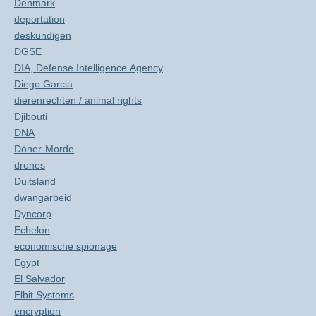
Denmark
deportation
deskundigen
DGSE
DIA, Defense Intelligence Agency
Diego Garcia
dierenrechten / animal rights
Djibouti
DNA
Döner-Morde
drones
Duitsland
dwangarbeid
Dyncorp
Echelon
economische spionage
Egypt
El Salvador
Elbit Systems
encryption