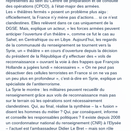
représentés au sein du Centre de préparation et de conduite
des opérations (CPCO), à l’état-major des armées.
Les « théâtres fermés » posent un problème plus aigu :
officiellement, la France n’y mène pas d’actions… si ce n’est
clandestines. Elles relèvent dans ce cas uniquement de la
DGSE. Mais, explique un acteur, « les forces armées peuvent
anticiper l’ouverture d’un théâtre », comme ce fut le cas au
Sahel, en Centrafrique ou en Libye. Aujourd’hui, les regards
de la communauté du renseignement se tournent vers la
Syrie, un « théâtre » en cours d’ouverture depuis la décision
du président de la République d’y effectuer des « vols de
reconnaissance » ouvrant la voie à des frappes que François
Hollande a jugées lundi « nécessaires ». « On ne peut pas
désactiver des cellules terroristes en France si on ne va pas
un peu plus en profondeur », c’est-à-dire en Syrie, explique un
spécialiste de l’antiterrorisme.
La Syrie le montre : les militaires peuvent recueillir du
renseignement grâce aux vols de reconnaissance mais pas
sur le terrain où les opérations sont nécessairement
clandestines. Qui, au final, réalise la synthèse – la « fusion »
disent les hommes du métier ? Qui, par conséquent, informe
et conseille les responsables politiques ? Il existe depuis 2008
un coordonnateur national du renseignement (CNR) à l’Elysée
– l’actuel est l’ambassadeur Didier Le Bret – mais son rôle