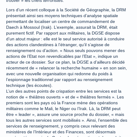
trouver » les chefs terroristes.
Lors d’un récent colloque à la Société de Géographie, la DRM
présentait ainsi ses moyens techniques d’analyse spatiale
permettant de localiser un centre de commandement de
Daech à Mossoul (Irak). L’exemple, assurait la DRM, était
purement fictif. Par rapport aux militaires, la DGSE dispose
d’un atout majeur : elle est le seul service autorisé à conduire
des actions clandestines à l’étranger, qu’il s’agisse de
renseignement ou d’action. « Nous seuls pouvons mener des
actions de l’Etat non revendicables par l’Etat », indique un
acteur de ce dossier. Sur ce plan, la DGSE a d’ailleurs décidé
récemment de « relancer la recherche humaine » en son sein,
avec une nouvelle organisation qui redonne du poids à
l’espionnage traditionnel par rapport au renseignement
technique (les écoutes).
L’un des autres points de crispation entre les services est la
notion de « théâtres ouverts » et de « théâtres fermés ». Les
premiers sont les pays où la France mène des opérations
militaires comme le Mali, le Niger ou l’Irak. Là, la DRM peut
être « leader », assure une source proche du dossier, « mais
tous les autres services sont mobilisés ». Ainsi, l’ensemble des
services de renseignement, y compris ceux relevant des
ministères de l’Intérieur et des Finances, sont désormais