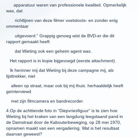
apparatuur waren van professionele kwaliteit. Opmerkelijk
was, dat
richtlijnen van deze filmer voetstoots- en zonder enig
ommentaar
uitgevoerd.” Grappig genoeg wist de BVD-er die dit
rapport gemaakt heeft
dat Wieting ook een geheim agent was.
Het rapport is in kopie bijgevoegd (eerste attachment).
Ik herinner mij dat Wieting bij deze campagne mij, als
lijsttrekker, niet
alleen op straat, maar ook bij mij thuis. herhaaldelijk heeft
geïnterviewd
met zijn filmcamera en bandrecorder.
4.Op de achttiende foto in “Diepvriesfiguur” is te zien hoe
Wieting bij het kraken van een langdurig leegstaand pand in
de Damstraat door de Kabouterbeweging, op 28 mei 1970,
opnamen maakt van een vergadering. Wat is het resultaat
daarvan geweest?