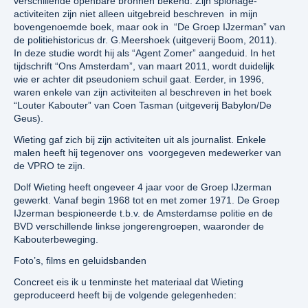
verschillende openbare bronnen bekend. Zijn spionage-
activiteiten zijn niet alleen uitgebreid beschreven in mijn
bovengenoemde boek, maar ook in “De Groep IJzerman” van
de politiehistoricus dr. G.Meershoek (uitgeverij Boom, 2011).
In deze studie wordt hij als “Agent Zomer” aangeduid. In het
tijdschrift “Ons Amsterdam”, van maart 2011, wordt duidelijk
wie er achter dit pseudoniem schuil gaat. Eerder, in 1996,
waren enkele van zijn activiteiten al beschreven in het boek
“Louter Kabouter” van Coen Tasman (uitgeverij Babylon/De
Geus).
Wieting gaf zich bij zijn activiteiten uit als journalist. Enkele
malen heeft hij tegenover ons voorgegeven medewerker van
de VPRO te zijn.
Dolf Wieting heeft ongeveer 4 jaar voor de Groep IJzerman
gewerkt. Vanaf begin 1968 tot en met zomer 1971. De Groep
IJzerman bespioneerde t.b.v. de Amsterdamse politie en de
BVD verschillende linkse jongerengroepen, waaronder de
Kabouterbeweging.
Foto’s, films en geluidsbanden
Concreet eis ik u tenminste het materiaal dat Wieting
geproduceerd heeft bij de volgende gelegenheden: