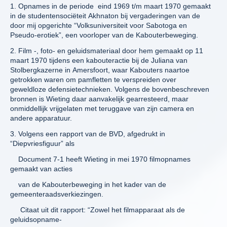
1. Opnames in de periode eind 1969 t/m maart 1970 gemaakt
in de studentensociëteit Akhnaton bij vergaderingen van de
door mij opgerichte “Volksuniversiteit voor Sabotoga en
Pseudo-erotiek”, een voorloper van de Kabouterbeweging.
2. Film -, foto- en geluidsmateriaal door hem gemaakt op 11
maart 1970 tijdens een kabouteractie bij de Juliana van
Stolbergkazerne in Amersfoort, waar Kabouters naartoe
getrokken waren om pamfletten te verspreiden over
geweldloze defensietechnieken. Volgens de bovenbeschreven
bronnen is Wieting daar aanvakelijk gearresteerd, maar
onmiddellijk vrijgelaten met teruggave van zijn camera en
andere apparatuur.
3. Volgens een rapport van de BVD, afgedrukt in
“Diepvriesfiguur” als
Document 7-1 heeft Wieting in mei 1970 filmopnames
gemaakt van acties
van de Kabouterbeweging in het kader van de
gemeenteraadsverkiezingen.
Citaat uit dit rapport: “Zowel het filmapparaat als de
geluidsopname-