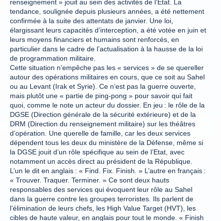
renseignement » jouit au sein des activités de l’Etat. La
tendance, soulignée depuis plusieurs années, a été nettement
confirmée à la suite des attentats de janvier. Une loi,
élargissant leurs capacités d’interception, a été votée en juin et
leurs moyens financiers et humains sont renforcés, en
particulier dans le cadre de l’actualisation à la hausse de la loi
de programmation militaire.
Cette situation n’empêche pas les « services » de se quereller
autour des opérations militaires en cours, que ce soit au Sahel
ou au Levant (Irak et Syrie). Ce n’est pas la guerre ouverte,
mais plutôt une « partie de ping-pong » pour savoir qui fait
quoi, comme le note un acteur du dossier. En jeu : le rôle de la
DGSE (Direction générale de la sécurité extérieure) et de la
DRM (Direction du renseignement militaire) sur les théâtres
d’opération. Une querelle de famille, car les deux services
dépendent tous les deux du ministère de la Défense, même si
la DGSE jouit d’un rôle spécifique au sein de l’Etat, avec
notamment un accès direct au président de la République.
L’un le dit en anglais : « Find. Fix. Finish. » L’autre en français :
« Trouver. Traquer. Terminer. » Ce sont deux hauts
responsables des services qui évoquent leur rôle au Sahel
dans la guerre contre les groupes terroristes. Ils parlent de
l’élimination de leurs chefs, les High Value Target (HVT), les
cibles de haute valeur, en anglais pour tout le monde. « Finish