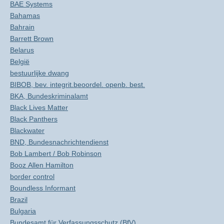
BAE Systems
Bahamas
Bahrain
Barrett Brown
Belarus
België
bestuurlijke dwang
BIBOB, bev. integrit.beoordel. openb. best.
BKA, Bundeskriminalamt
Black Lives Matter
Black Panthers
Blackwater
BND, Bundesnachrichtendienst
Bob Lambert / Bob Robinson
Booz Allen Hamilton
border control
Boundless Informant
Brazil
Bulgaria
Bundesamt für Verfassungsschutz (BfV)