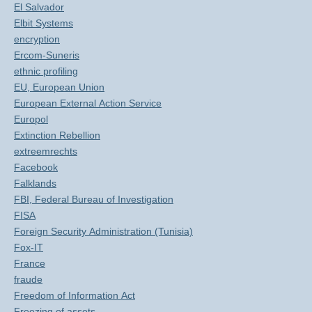
El Salvador
Elbit Systems
encryption
Ercom-Suneris
ethnic profiling
EU, European Union
European External Action Service
Europol
Extinction Rebellion
extreemrechts
Facebook
Falklands
FBI, Federal Bureau of Investigation
FISA
Foreign Security Administration (Tunisia)
Fox-IT
France
fraude
Freedom of Information Act
Freezing of assets