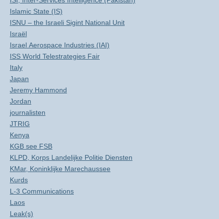
ISI, Inter-Services Intelligence (Pakistan)
Islamic State (IS)
ISNU – the Israeli Sigint National Unit
Israël
Israel Aerospace Industries (IAI)
ISS World Telestrategies Fair
Italy
Japan
Jeremy Hammond
Jordan
journalisten
JTRIG
Kenya
KGB see FSB
KLPD, Korps Landelijke Politie Diensten
KMar, Koninklijke Marechaussee
Kurds
L-3 Communications
Laos
Leak(s)