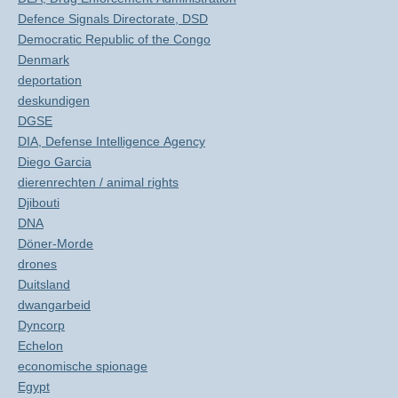
Defence Signals Directorate, DSD
Democratic Republic of the Congo
Denmark
deportation
deskundigen
DGSE
DIA, Defense Intelligence Agency
Diego Garcia
dierenrechten / animal rights
Djibouti
DNA
Döner-Morde
drones
Duitsland
dwangarbeid
Dyncorp
Echelon
economische spionage
Egypt