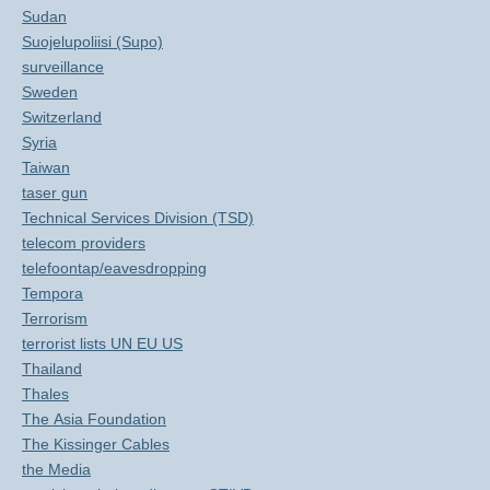
Sudan
Suojelupoliisi (Supo)
surveillance
Sweden
Switzerland
Syria
Taiwan
taser gun
Technical Services Division (TSD)
telecom providers
telefoontap/eavesdropping
Tempora
Terrorism
terrorist lists UN EU US
Thailand
Thales
The Asia Foundation
The Kissinger Cables
the Media