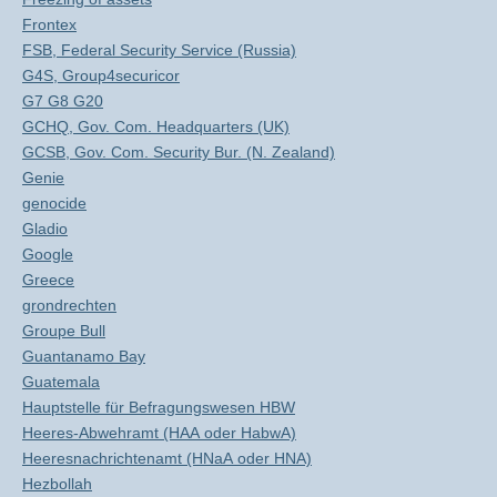
Frontex
FSB, Federal Security Service (Russia)
G4S, Group4securicor
G7 G8 G20
GCHQ, Gov. Com. Headquarters (UK)
GCSB, Gov. Com. Security Bur. (N. Zealand)
Genie
genocide
Gladio
Google
Greece
grondrechten
Groupe Bull
Guantanamo Bay
Guatemala
Hauptstelle für Befragungswesen HBW
Heeres-Abwehramt (HAA oder HabwA)
Heeresnachrichtenamt (HNaA oder HNA)
Hezbollah