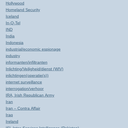
Hollywood
Homeland Security
Iceland
In-Q-Tel
IND
India
Indonesia
industrial/economic espionage
industry
informanten/infiltranten
Inlichting/Veiligheid/dienst (WIV)
inlichtingen(operatie(s))
internet surveillance
interrogation/verhoor
IRA, Irish Republican Army
Iran
Iran – Contra Affair
Iraq
Ireland