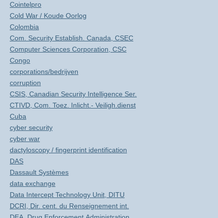
Cointelpro
Cold War / Koude Oorlog
Colombia
Com. Security Establish. Canada, CSEC
Computer Sciences Corporation, CSC
Congo
corporations/bedrijven
corruption
CSIS, Canadian Security Intelligence Ser.
CTIVD, Com. Toez. Inlicht.- Veiligh.dienst
Cuba
cyber security
cyber war
dactyloscopy / fingerprint identification
DAS
Dassault Systèmes
data exchange
Data Intercept Technology Unit, DITU
DCRI, Dir. cent. du Renseignement int.
DEA, Drug Enforcement Administration