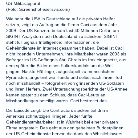
US-Militärapparat.
(Foto: Screenshot exelisvis.com)
Wie sehr die USA in Deutschland auf die privaten Helfer
setzen, zeigt ein Auftrag an die Firma Caci aus dem Jahr
2009. Der US-Konzern bekam fast 40 Millionen Dollar, um
SIGINT-Analysten nach Deutschland zu schicken. SIGINT
steht für Signals Intelligence: Informationen, die
Geheimdienste im Internet gesammelt haben. Dabei ist Caci
nicht irgendein Unternehmen. Ihre Mitarbeiter waren 2003 als
Befrager im US-Gefängnis Abu Ghraib im Irak eingesetzt, aus
dem später die Bilder eines Folterskandals um die Welt
gingen: Nackte Häftlinge, aufgestapelt zu menschlichen
Pyramiden, angeleint wie Hunde und selbst nach ihrem Tod
noch misshandelt – fotografiert von grinsenden US-Soldaten
und ihren Helfern. Zwei Untersuchungsberichte der US-Armee
kamen später zu dem Schluss, dass Caci-Leute an
Misshandlungen beteiligt waren. Caci bestreitet das.
Die Episode zeigt: Die Contractors stecken tief drin in
Amerikas schmutzigen Kriegen. Jeder fünfte
Geheimdienstmitarbeiter ist in Wahrheit bei einer privaten
Firma angestellt. Das geht aus den geheimen Budgetplänen
der US-Geheimdienste hervor, die dank des Whistleblowers