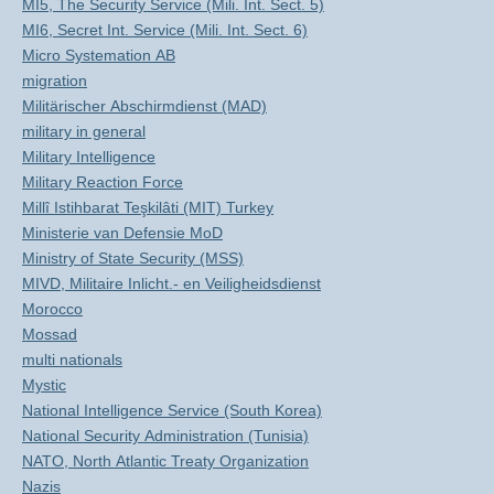
MI5, The Security Service (Mili. Int. Sect. 5)
MI6, Secret Int. Service (Mili. Int. Sect. 6)
Micro Systemation AB
migration
Militärischer Abschirmdienst (MAD)
military in general
Military Intelligence
Military Reaction Force
Millî Istihbarat Teşkilâti (MIT) Turkey
Ministerie van Defensie MoD
Ministry of State Security (MSS)
MIVD, Militaire Inlicht.- en Veiligheidsdienst
Morocco
Mossad
multi nationals
Mystic
National Intelligence Service (South Korea)
National Security Administration (Tunisia)
NATO, North Atlantic Treaty Organization
Nazis