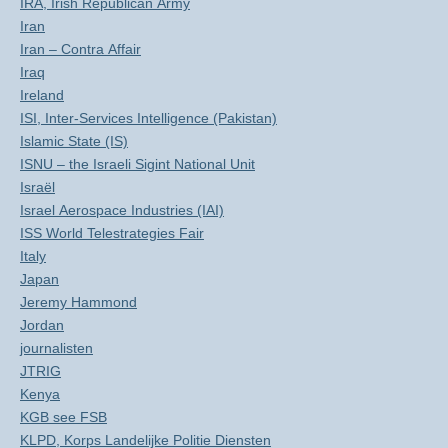
IRA, Irish Republican Army
Iran
Iran – Contra Affair
Iraq
Ireland
ISI, Inter-Services Intelligence (Pakistan)
Islamic State (IS)
ISNU – the Israeli Sigint National Unit
Israël
Israel Aerospace Industries (IAI)
ISS World Telestrategies Fair
Italy
Japan
Jeremy Hammond
Jordan
journalisten
JTRIG
Kenya
KGB see FSB
KLPD, Korps Landelijke Politie Diensten