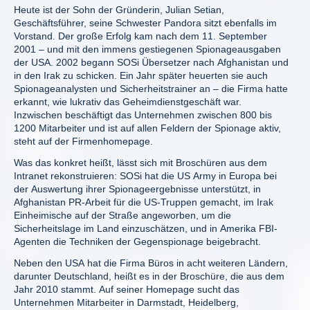
Heute ist der Sohn der Gründerin, Julian Setian,
Geschäftsführer, seine Schwester Pandora sitzt ebenfalls im
Vorstand. Der große Erfolg kam nach dem 11. September
2001 – und mit den immens gestiegenen Spionageausgaben
der USA. 2002 begann SOSi Übersetzer nach Afghanistan und
in den Irak zu schicken. Ein Jahr später heuerten sie auch
Spionageanalysten und Sicherheitstrainer an – die Firma hatte
erkannt, wie lukrativ das Geheimdienstgeschäft war.
Inzwischen beschäftigt das Unternehmen zwischen 800 bis
1200 Mitarbeiter und ist auf allen Feldern der Spionage aktiv,
steht auf der Firmenhomepage.
Was das konkret heißt, lässt sich mit Broschüren aus dem
Intranet rekonstruieren: SOSi hat die US Army in Europa bei
der Auswertung ihrer Spionageergebnisse unterstützt, in
Afghanistan PR-Arbeit für die US-Truppen gemacht, im Irak
Einheimische auf der Straße angeworben, um die
Sicherheitslage im Land einzuschätzen, und in Amerika FBI-
Agenten die Techniken der Gegenspionage beigebracht.
Neben den USA hat die Firma Büros in acht weiteren Ländern,
darunter Deutschland, heißt es in der Broschüre, die aus dem
Jahr 2010 stammt. Auf seiner Homepage sucht das
Unternehmen Mitarbeiter in Darmstadt, Heidelberg,