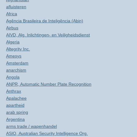
afluisteren
Africa
Agência Brasileira de Inteligência (Abin)
Airbus
AIVD, Alg. Inlichtingen- en Veiligheidsdienst
Algeria
Altegrity Inc.
Amesys
Amsterdam
anarchism
Angola
ANPR, Automatic Number Plate Recognition
Anthrax
Apalachee
apartheid
arab spring
Argentina
arms trade / wapenhandel
ASIO, Australian Security Intelligence Org.