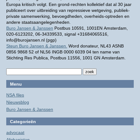
Europa kritisch volgt. Een grond-rechten kollektief dat al 30 jaar
publiceert over uitbreiding van repressieve wetgeving, publiek-
private samenwerking, bevoegdheden, overheids-optreden en
andere staatsaangelegenheden.
Buro Jansen & Janssen
Postbus 10591, 1001EN Amsterdam,
020-6123202, 06-34339533, signal +31684065516,
info@burojansen.nl (pgp)
Steun Buro Jansen & Janssen.
Word donateur, NL43 ASNB
0856 9868 52 of NL56 INGB 0000 6039 04 ten name van
Stichting Res Publica, Postbus 11556, 1001 GN Amsterdam.
Menu
NSA files
Nieuwsblog
Buro Jansen & Janssen
Categorieën
advocaat
Afghanistan