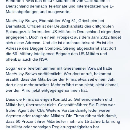
Behörden. Was das heißt? Mitarbeiter von Caci haben in
Deutschland demnach Telefonate und Internetdaten wie E-
Mails abgefangen und ausgewertet.
MacAulay-Brown, Eberstädter Weg 51, Griesheim bei
Darmstadt. Offiziell ist der Deutschlandsitz des drittgrößten
Spionagezulieferers des US-Militärs in Deutschland nirgendwo
angegeben. Doch in einem Prospekt aus dem Jahr 2012 findet
sich diese Adresse. Und die ist durchaus brisant: Es ist die
Adresse des Dagger Complex. Streng abgeschirmt sitzt dort
die 66. Military Intelligence Brigade des US-Militärs und
offenbar auch die NSA.
Sogar eine Telefonnummer mit Griesheimer Vorwahl hatte
MacAulay-Brown veröffentlicht. Wer dort anruft, bekommt
erzählt, dass der Mitarbeiter der Firma etwa seit einem Jahr
dort nicht mehr arbeitet. Mehr erfährt man nicht; nicht einmal,
wer den Anruf jetzt entgegengenommen hat.
Dass die Firma so engen Kontakt zu Geheimdiensten und
Militär hat, überrascht nicht. Geschäftsführer Sid Fuchs war
früher Agent der CIA. Weitere Vorstandsmitglieder waren
Agenten oder ranghohe Militärs. Die Firma rühmt sich damit,
dass 60 Prozent ihrer Mitarbeiter mehr als 15 Jahre Erfahrung
im Militär oder sonstigen Regierungstätigkeiten hat.