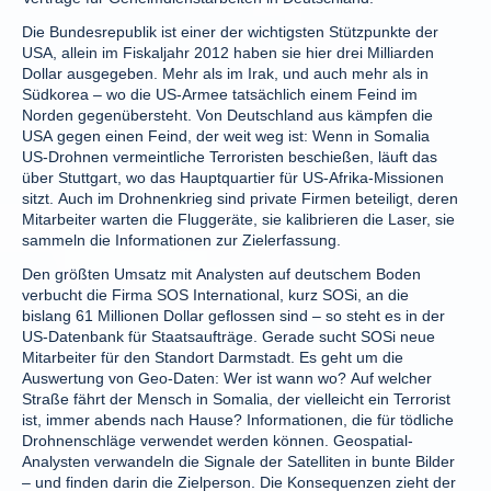
Die Bundesrepublik ist einer der wichtigsten Stützpunkte der
USA, allein im Fiskaljahr 2012 haben sie hier drei Milliarden
Dollar ausgegeben. Mehr als im Irak, und auch mehr als in
Südkorea – wo die US-Armee tatsächlich einem Feind im
Norden gegenübersteht. Von Deutschland aus kämpfen die
USA gegen einen Feind, der weit weg ist: Wenn in Somalia
US-Drohnen vermeintliche Terroristen beschießen, läuft das
über Stuttgart, wo das Hauptquartier für US-Afrika-Missionen
sitzt. Auch im Drohnenkrieg sind private Firmen beteiligt, deren
Mitarbeiter warten die Fluggeräte, sie kalibrieren die Laser, sie
sammeln die Informationen zur Zielerfassung.
Den größten Umsatz mit Analysten auf deutschem Boden
verbucht die Firma SOS International, kurz SOSi, an die
bislang 61 Millionen Dollar geflossen sind – so steht es in der
US-Datenbank für Staatsaufträge. Gerade sucht SOSi neue
Mitarbeiter für den Standort Darmstadt. Es geht um die
Auswertung von Geo-Daten: Wer ist wann wo? Auf welcher
Straße fährt der Mensch in Somalia, der vielleicht ein Terrorist
ist, immer abends nach Hause? Informationen, die für tödliche
Drohnenschläge verwendet werden können. Geospatial-
Analysten verwandeln die Signale der Satelliten in bunte Bilder
– und finden darin die Zielperson. Die Konsequenzen zieht der