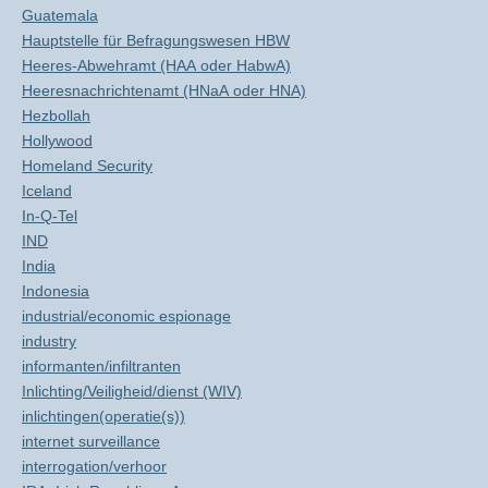
Guatemala
Hauptstelle für Befragungswesen HBW
Heeres-Abwehramt (HAA oder HabwA)
Heeresnachrichtenamt (HNaA oder HNA)
Hezbollah
Hollywood
Homeland Security
Iceland
In-Q-Tel
IND
India
Indonesia
industrial/economic espionage
industry
informanten/infiltranten
Inlichting/Veiligheid/dienst (WIV)
inlichtingen(operatie(s))
internet surveillance
interrogation/verhoor