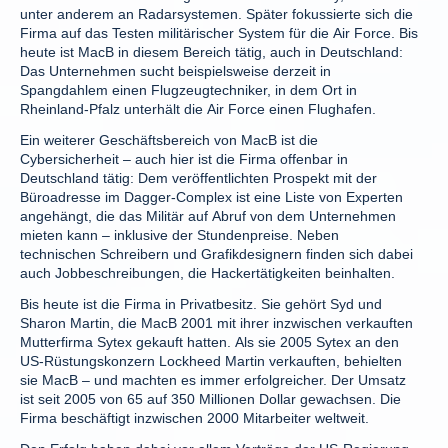
unter anderem an Radarsystemen. Später fokussierte sich die
Firma auf das Testen militärischer System für die Air Force. Bis
heute ist MacB in diesem Bereich tätig, auch in Deutschland:
Das Unternehmen sucht beispielsweise derzeit in
Spangdahlem einen Flugzeugtechniker, in dem Ort in
Rheinland-Pfalz unterhält die Air Force einen Flughafen.
Ein weiterer Geschäftsbereich von MacB ist die
Cybersicherheit – auch hier ist die Firma offenbar in
Deutschland tätig: Dem veröffentlichten Prospekt mit der
Büroadresse im Dagger-Complex ist eine Liste von Experten
angehängt, die das Militär auf Abruf von dem Unternehmen
mieten kann – inklusive der Stundenpreise. Neben
technischen Schreibern und Grafikdesignern finden sich dabei
auch Jobbeschreibungen, die Hackertätigkeiten beinhalten.
Bis heute ist die Firma in Privatbesitz. Sie gehört Syd und
Sharon Martin, die MacB 2001 mit ihrer inzwischen verkauften
Mutterfirma Sytex gekauft hatten. Als sie 2005 Sytex an den
US-Rüstungskonzern Lockheed Martin verkauften, behielten
sie MacB – und machten es immer erfolgreicher. Der Umsatz
ist seit 2005 von 65 auf 350 Millionen Dollar gewachsen. Die
Firma beschäftigt inzwischen 2000 Mitarbeiter weltweit.