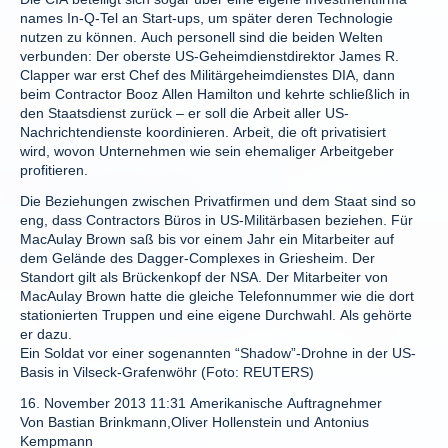
names In-Q-Tel an Start-ups, um später deren Technologie
nutzen zu können. Auch personell sind die beiden Welten
verbunden: Der oberste US-Geheimdienstdirektor James R.
Clapper war erst Chef des Militärgeheimdienstes DIA, dann
beim Contractor Booz Allen Hamilton und kehrte schließlich in
den Staatsdienst zurück – er soll die Arbeit aller US-
Nachrichtendienste koordinieren. Arbeit, die oft privatisiert
wird, wovon Unternehmen wie sein ehemaliger Arbeitgeber
profitieren.
Die Beziehungen zwischen Privatfirmen und dem Staat sind so
eng, dass Contractors Büros in US-Militärbasen beziehen. Für
MacAulay Brown saß bis vor einem Jahr ein Mitarbeiter auf
dem Gelände des Dagger-Complexes in Griesheim. Der
Standort gilt als Brückenkopf der NSA. Der Mitarbeiter von
MacAulay Brown hatte die gleiche Telefonnummer wie die dort
stationierten Truppen und eine eigene Durchwahl. Als gehörte
er dazu.
Ein Soldat vor einer sogenannten “Shadow”-Drohne in der US-
Basis in Vilseck-Grafenwöhr (Foto: REUTERS)
16. November 2013 11:31 Amerikanische Auftragnehmer
Von Bastian Brinkmann,Oliver Hollenstein und Antonius
Kempmann