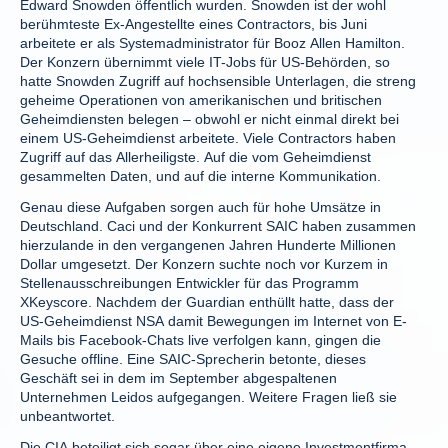
Edward Snowden öffentlich wurden. Snowden ist der wohl
berühmteste Ex-Angestellte eines Contractors, bis Juni
arbeitete er als Systemadministrator für Booz Allen Hamilton.
Der Konzern übernimmt viele IT-Jobs für US-Behörden, so
hatte Snowden Zugriff auf hochsensible Unterlagen, die streng
geheime Operationen von amerikanischen und britischen
Geheimdiensten belegen – obwohl er nicht einmal direkt bei
einem US-Geheimdienst arbeitete. Viele Contractors haben
Zugriff auf das Allerheiligste. Auf die vom Geheimdienst
gesammelten Daten, und auf die interne Kommunikation.
Genau diese Aufgaben sorgen auch für hohe Umsätze in
Deutschland. Caci und der Konkurrent SAIC haben zusammen
hierzulande in den vergangenen Jahren Hunderte Millionen
Dollar umgesetzt. Der Konzern suchte noch vor Kurzem in
Stellenausschreibungen Entwickler für das Programm
XKeyscore. Nachdem der Guardian enthüllt hatte, dass der
US-Geheimdienst NSA damit Bewegungen im Internet von E-
Mails bis Facebook-Chats live verfolgen kann, gingen die
Gesuche offline. Eine SAIC-Sprecherin betonte, dieses
Geschäft sei in dem im September abgespaltenen
Unternehmen Leidos aufgegangen. Weitere Fragen ließ sie
unbeantwortet.
Die CIA beteiligt sich sogar über eine eigene Investmentfirma