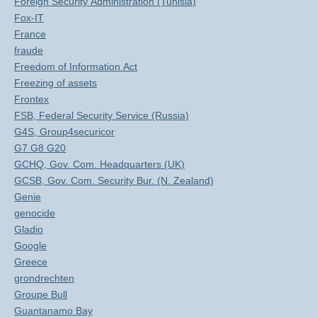
Foreign Security Administration (Tunisia)
Fox-IT
France
fraude
Freedom of Information Act
Freezing of assets
Frontex
FSB, Federal Security Service (Russia)
G4S, Group4securicor
G7 G8 G20
GCHQ, Gov. Com. Headquarters (UK)
GCSB, Gov. Com. Security Bur. (N. Zealand)
Genie
genocide
Gladio
Google
Greece
grondrechten
Groupe Bull
Guantanamo Bay