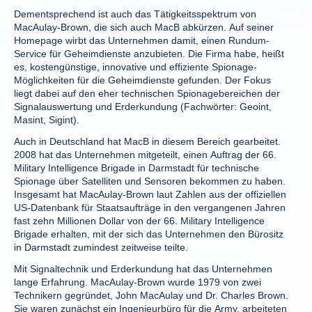
Dementsprechend ist auch das Tätigkeitsspektrum von
MacAulay-Brown, die sich auch MacB abkürzen. Auf seiner
Homepage wirbt das Unternehmen damit, einen Rundum-
Service für Geheimdienste anzubieten. Die Firma habe, heißt
es, kostengünstige, innovative und effiziente Spionage-
Möglichkeiten für die Geheimdienste gefunden. Der Fokus
liegt dabei auf den eher technischen Spionagebereichen der
Signalauswertung und Erderkundung (Fachwörter: Geoint,
Masint, Sigint).
Auch in Deutschland hat MacB in diesem Bereich gearbeitet.
2008 hat das Unternehmen mitgeteilt, einen Auftrag der 66.
Military Intelligence Brigade in Darmstadt für technische
Spionage über Satelliten und Sensoren bekommen zu haben.
Insgesamt hat MacAulay-Brown laut Zahlen aus der offiziellen
US-Datenbank für Staatsaufträge in den vergangenen Jahren
fast zehn Millionen Dollar von der 66. Military Intelligence
Brigade erhalten, mit der sich das Unternehmen den Bürositz
in Darmstadt zumindest zeitweise teilte.
Mit Signaltechnik und Erderkundung hat das Unternehmen
lange Erfahrung. MacAulay-Brown wurde 1979 von zwei
Technikern gegründet, John MacAulay und Dr. Charles Brown.
Sie waren zunächst ein Ingenieurbüro für die Army, arbeiteten