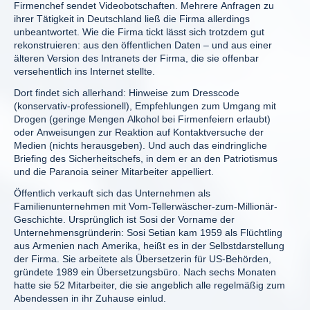
Firmenchef sendet Videobotschaften. Mehrere Anfragen zu
ihrer Tätigkeit in Deutschland ließ die Firma allerdings
unbeantwortet. Wie die Firma tickt lässt sich trotzdem gut
rekonstruieren: aus den öffentlichen Daten – und aus einer
älteren Version des Intranets der Firma, die sie offenbar
versehentlich ins Internet stellte.
Dort findet sich allerhand: Hinweise zum Dresscode
(konservativ-professionell), Empfehlungen zum Umgang mit
Drogen (geringe Mengen Alkohol bei Firmenfeiern erlaubt)
oder Anweisungen zur Reaktion auf Kontaktversuche der
Medien (nichts herausgeben). Und auch das eindringliche
Briefing des Sicherheitschefs, in dem er an den Patriotismus
und die Paranoia seiner Mitarbeiter appelliert.
Öffentlich verkauft sich das Unternehmen als
Familienunternehmen mit Vom-Tellerwäscher-zum-Millionär-
Geschichte. Ursprünglich ist Sosi der Vorname der
Unternehmensgründerin: Sosi Setian kam 1959 als Flüchtling
aus Armenien nach Amerika, heißt es in der Selbstdarstellung
der Firma. Sie arbeitete als Übersetzerin für US-Behörden,
gründete 1989 ein Übersetzungsbüro. Nach sechs Monaten
hatte sie 52 Mitarbeiter, die sie angeblich alle regelmäßig zum
Abendessen in ihr Zuhause einlud.