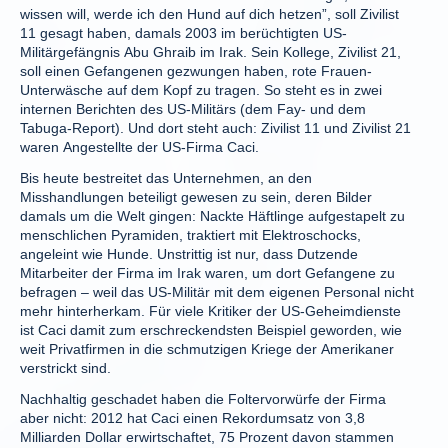
wissen will, werde ich den Hund auf dich hetzen”, soll Zivilist
11 gesagt haben, damals 2003 im berüchtigten US-
Militärgefängnis Abu Ghraib im Irak. Sein Kollege, Zivilist 21,
soll einen Gefangenen gezwungen haben, rote Frauen-
Unterwäsche auf dem Kopf zu tragen. So steht es in zwei
internen Berichten des US-Militärs (dem Fay- und dem
Tabuga-Report). Und dort steht auch: Zivilist 11 und Zivilist 21
waren Angestellte der US-Firma Caci.
Bis heute bestreitet das Unternehmen, an den
Misshandlungen beteiligt gewesen zu sein, deren Bilder
damals um die Welt gingen: Nackte Häftlinge aufgestapelt zu
menschlichen Pyramiden, traktiert mit Elektroschocks,
angeleint wie Hunde. Unstrittig ist nur, dass Dutzende
Mitarbeiter der Firma im Irak waren, um dort Gefangene zu
befragen – weil das US-Militär mit dem eigenen Personal nicht
mehr hinterherkam. Für viele Kritiker der US-Geheimdienste
ist Caci damit zum erschreckendsten Beispiel geworden, wie
weit Privatfirmen in die schmutzigen Kriege der Amerikaner
verstrickt sind.
Nachhaltig geschadet haben die Foltervorwürfe der Firma
aber nicht: 2012 hat Caci einen Rekordumsatz von 3,8
Milliarden Dollar erwirtschaftet, 75 Prozent davon stammen