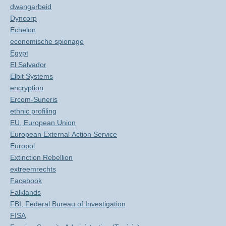
dwangarbeid
Dyncorp
Echelon
economische spionage
Egypt
El Salvador
Elbit Systems
encryption
Ercom-Suneris
ethnic profiling
EU, European Union
European External Action Service
Europol
Extinction Rebellion
extreemrechts
Facebook
Falklands
FBI, Federal Bureau of Investigation
FISA