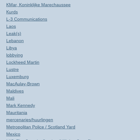
KMar, Koninklijke Marechaussee
Kurds
L-3 Communications
Laos
Leak(s)
Lebanon
Libya
lobbying
Lockheed Martin
Lustre
Luxemburg
MacAulay-Brown
Maldives
Mali
Mark Kennedy
Mauritania
mercenaries/huurlingen
Metropolitan Police / Scotland Yard
Mexico