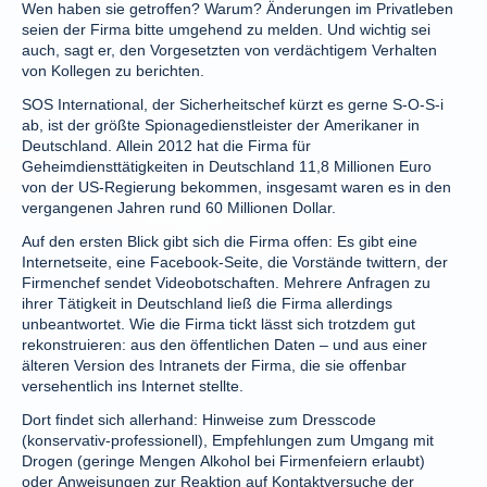
Wen haben sie getroffen? Warum? Änderungen im Privatleben
seien der Firma bitte umgehend zu melden. Und wichtig sei
auch, sagt er, den Vorgesetzten von verdächtigem Verhalten
von Kollegen zu berichten.
SOS International, der Sicherheitschef kürzt es gerne S-O-S-i
ab, ist der größte Spionagedienstleister der Amerikaner in
Deutschland. Allein 2012 hat die Firma für
Geheimdiensttätigkeiten in Deutschland 11,8 Millionen Euro
von der US-Regierung bekommen, insgesamt waren es in den
vergangenen Jahren rund 60 Millionen Dollar.
Auf den ersten Blick gibt sich die Firma offen: Es gibt eine
Internetseite, eine Facebook-Seite, die Vorstände twittern, der
Firmenchef sendet Videobotschaften. Mehrere Anfragen zu
ihrer Tätigkeit in Deutschland ließ die Firma allerdings
unbeantwortet. Wie die Firma tickt lässt sich trotzdem gut
rekonstruieren: aus den öffentlichen Daten – und aus einer
älteren Version des Intranets der Firma, die sie offenbar
versehentlich ins Internet stellte.
Dort findet sich allerhand: Hinweise zum Dresscode
(konservativ-professionell), Empfehlungen zum Umgang mit
Drogen (geringe Mengen Alkohol bei Firmenfeiern erlaubt)
oder Anweisungen zur Reaktion auf Kontaktversuche der