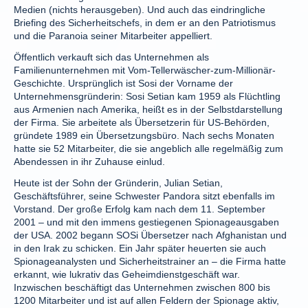
Medien (nichts herausgeben). Und auch das eindringliche
Briefing des Sicherheitschefs, in dem er an den Patriotismus
und die Paranoia seiner Mitarbeiter appelliert.
Öffentlich verkauft sich das Unternehmen als
Familienunternehmen mit Vom-Tellerwäscher-zum-Millionär-
Geschichte. Ursprünglich ist Sosi der Vorname der
Unternehmensgründerin: Sosi Setian kam 1959 als Flüchtling
aus Armenien nach Amerika, heißt es in der Selbstdarstellung
der Firma. Sie arbeitete als Übersetzerin für US-Behörden,
gründete 1989 ein Übersetzungsbüro. Nach sechs Monaten
hatte sie 52 Mitarbeiter, die sie angeblich alle regelmäßig zum
Abendessen in ihr Zuhause einlud.
Heute ist der Sohn der Gründerin, Julian Setian,
Geschäftsführer, seine Schwester Pandora sitzt ebenfalls im
Vorstand. Der große Erfolg kam nach dem 11. September
2001 – und mit den immens gestiegenen Spionageausgaben
der USA. 2002 begann SOSi Übersetzer nach Afghanistan und
in den Irak zu schicken. Ein Jahr später heuerten sie auch
Spionageanalysten und Sicherheitstrainer an – die Firma hatte
erkannt, wie lukrativ das Geheimdienstgeschäft war.
Inzwischen beschäftigt das Unternehmen zwischen 800 bis
1200 Mitarbeiter und ist auf allen Feldern der Spionage aktiv,