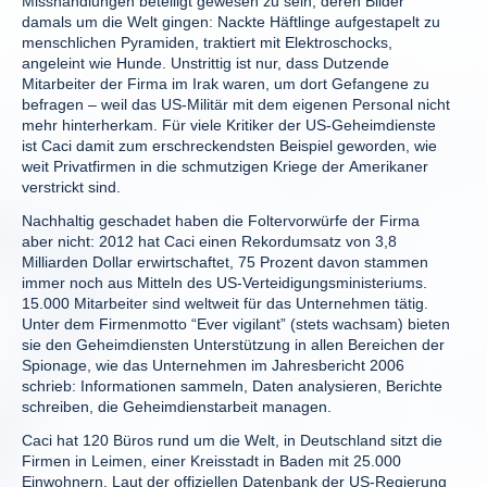
Misshandlungen beteiligt gewesen zu sein, deren Bilder
damals um die Welt gingen: Nackte Häftlinge aufgestapelt zu
menschlichen Pyramiden, traktiert mit Elektroschocks,
angeleint wie Hunde. Unstrittig ist nur, dass Dutzende
Mitarbeiter der Firma im Irak waren, um dort Gefangene zu
befragen – weil das US-Militär mit dem eigenen Personal nicht
mehr hinterherkam. Für viele Kritiker der US-Geheimdienste
ist Caci damit zum erschreckendsten Beispiel geworden, wie
weit Privatfirmen in die schmutzigen Kriege der Amerikaner
verstrickt sind.
Nachhaltig geschadet haben die Foltervorwürfe der Firma
aber nicht: 2012 hat Caci einen Rekordumsatz von 3,8
Milliarden Dollar erwirtschaftet, 75 Prozent davon stammen
immer noch aus Mitteln des US-Verteidigungsministeriums.
15.000 Mitarbeiter sind weltweit für das Unternehmen tätig.
Unter dem Firmenmotto “Ever vigilant” (stets wachsam) bieten
sie den Geheimdiensten Unterstützung in allen Bereichen der
Spionage, wie das Unternehmen im Jahresbericht 2006
schrieb: Informationen sammeln, Daten analysieren, Berichte
schreiben, die Geheimdienstarbeit managen.
Caci hat 120 Büros rund um die Welt, in Deutschland sitzt die
Firmen in Leimen, einer Kreisstadt in Baden mit 25.000
Einwohnern. Laut der offiziellen Datenbank der US-Regierung