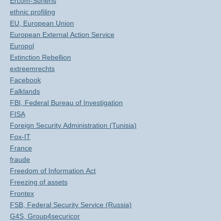
Ercom-Suneris
ethnic profiling
EU, European Union
European External Action Service
Europol
Extinction Rebellion
extreemrechts
Facebook
Falklands
FBI, Federal Bureau of Investigation
FISA
Foreign Security Administration (Tunisia)
Fox-IT
France
fraude
Freedom of Information Act
Freezing of assets
Frontex
FSB, Federal Security Service (Russia)
G4S, Group4securicor