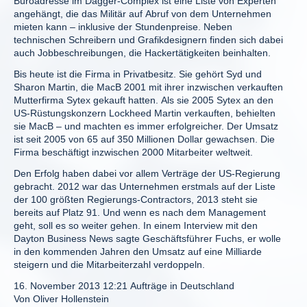
Büroadresse im Dagger-Complex ist eine Liste von Experten
angehängt, die das Militär auf Abruf von dem Unternehmen
mieten kann – inklusive der Stundenpreise. Neben
technischen Schreibern und Grafikdesignern finden sich dabei
auch Jobbeschreibungen, die Hackertätigkeiten beinhalten.
Bis heute ist die Firma in Privatbesitz. Sie gehört Syd und
Sharon Martin, die MacB 2001 mit ihrer inzwischen verkauften
Mutterfirma Sytex gekauft hatten. Als sie 2005 Sytex an den
US-Rüstungskonzern Lockheed Martin verkauften, behielten
sie MacB – und machten es immer erfolgreicher. Der Umsatz
ist seit 2005 von 65 auf 350 Millionen Dollar gewachsen. Die
Firma beschäftigt inzwischen 2000 Mitarbeiter weltweit.
Den Erfolg haben dabei vor allem Verträge der US-Regierung
gebracht. 2012 war das Unternehmen erstmals auf der Liste
der 100 größten Regierungs-Contractors, 2013 steht sie
bereits auf Platz 91. Und wenn es nach dem Management
geht, soll es so weiter gehen. In einem Interview mit den
Dayton Business News sagte Geschäftsführer Fuchs, er wolle
in den kommenden Jahren den Umsatz auf eine Milliarde
steigern und die Mitarbeiterzahl verdoppeln.
16. November 2013 12:21 Aufträge in Deutschland
Von Oliver Hollenstein