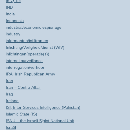
In-Q-Tel
IND
India
Indonesia
industrial/economic espionage
industry
informanten/infiltranten
Inlichting/Veiligheid/dienst (WIV)
inlichtingen(operatie(s))
internet surveillance
interrogation/verhoor
IRA, Irish Republican Army
Iran
Iran – Contra Affair
Iraq
Ireland
ISI, Inter-Services Intelligence (Pakistan)
Islamic State (IS)
ISNU – the Israeli Sigint National Unit
Israël