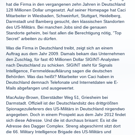
hat die Firma in den vergangenen zehn Jahren in Deutschland
128 Millionen Dollar umgesetzt. Auf seiner Homepage hat Caci
Mitarbeiter in Wiesbaden, Schweinfurt, Stuttgart, Heidelberg,
Darmstadt und Bamberg gesucht, den klassischen Standorten
des US-Militärs. Bei manchen Jobs sind die genauen
Standorte geheim, bei fast allen die Berechtigung nötig, “Top
Secret” arbeiten zu dürfen.
Was die Firma in Deutschland treibt, zeigt sich an einem
Auftrag aus dem Jahr 2009. Damals bekam das Unternehmen
den Zuschlag, für fast 40 Millionen Dollar SIGINT-Analysten
nach Deutschland zu schicken. SIGINT steht für Signals
Intelligence, Fernmeldeaufklärung sagen die deutschen
Behörden. Was das heißt? Mitarbeiter von Caci haben in
Deutschland demnach Telefonate und Internetdaten wie E-
Mails abgefangen und ausgewertet.
MacAulay-Brown, Eberstädter Weg 51, Griesheim bei
Darmstadt. Offiziell ist der Deutschlandsitz des drittgrößten
Spionagezulieferers des US-Militärs in Deutschland nirgendwo
angegeben. Doch in einem Prospekt aus dem Jahr 2012 findet
sich diese Adresse. Und die ist durchaus brisant: Es ist die
Adresse des Dagger Complex. Streng abgeschirmt sitzt dort
die 66. Military Intelligence Brigade des US-Militärs und