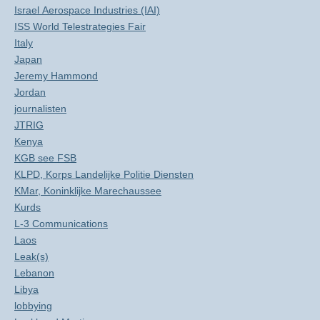
Israel Aerospace Industries (IAI)
ISS World Telestrategies Fair
Italy
Japan
Jeremy Hammond
Jordan
journalisten
JTRIG
Kenya
KGB see FSB
KLPD, Korps Landelijke Politie Diensten
KMar, Koninklijke Marechaussee
Kurds
L-3 Communications
Laos
Leak(s)
Lebanon
Libya
lobbying