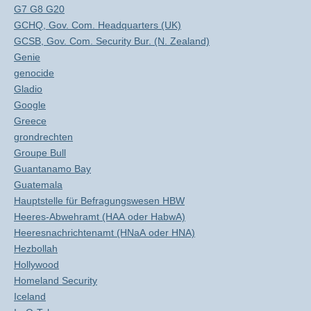
G7 G8 G20
GCHQ, Gov. Com. Headquarters (UK)
GCSB, Gov. Com. Security Bur. (N. Zealand)
Genie
genocide
Gladio
Google
Greece
grondrechten
Groupe Bull
Guantanamo Bay
Guatemala
Hauptstelle für Befragungswesen HBW
Heeres-Abwehramt (HAA oder HabwA)
Heeresnachrichtenamt (HNaA oder HNA)
Hezbollah
Hollywood
Homeland Security
Iceland