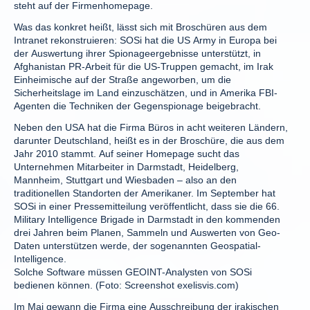
steht auf der Firmenhomepage.
Was das konkret heißt, lässt sich mit Broschüren aus dem
Intranet rekonstruieren: SOSi hat die US Army in Europa bei
der Auswertung ihrer Spionageergebnisse unterstützt, in
Afghanistan PR-Arbeit für die US-Truppen gemacht, im Irak
Einheimische auf der Straße angeworben, um die
Sicherheitslage im Land einzuschätzen, und in Amerika FBI-
Agenten die Techniken der Gegenspionage beigebracht.
Neben den USA hat die Firma Büros in acht weiteren Ländern,
darunter Deutschland, heißt es in der Broschüre, die aus dem
Jahr 2010 stammt. Auf seiner Homepage sucht das
Unternehmen Mitarbeiter in Darmstadt, Heidelberg,
Mannheim, Stuttgart und Wiesbaden – also an den
traditionellen Standorten der Amerikaner. Im September hat
SOSi in einer Pressemitteilung veröffentlicht, dass sie die 66.
Military Intelligence Brigade in Darmstadt in den kommenden
drei Jahren beim Planen, Sammeln und Auswerten von Geo-
Daten unterstützen werde, der sogenannten Geospatial-
Intelligence.
Solche Software müssen GEOINT-Analysten von SOSi
bedienen können. (Foto: Screenshot exelisvis.com)
Im Mai gewann die Firma eine Ausschreibung der irakischen