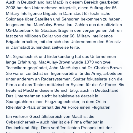
Auch in Deutschland hat MacB in diesem Bereich gearbeitet.
2008 hat das Unternehmen mitgeteilt, einen Auftrag der 66.
Military Intelligence Brigade in Darmstadt für technische
Spionage über Satelliten und Sensoren bekommen zu haben.
Insgesamt hat MacAulay-Brown laut Zahlen aus der offiziellen
US-Datenbank für Staatsaufträge in den vergangenen Jahren
fast zehn Millionen Dollar von der 66. Military Intelligence
Brigade erhalten, mit der sich das Unternehmen den Bürositz
in Darmstadt zumindest zeitweise teilte.
Mit Signaltechnik und Erderkundung hat das Unternehmen
lange Erfahrung. MacAulay-Brown wurde 1979 von zwei
Technikern gegründet, John MacAulay und Dr. Charles Brown.
Sie waren zunächst ein Ingenieurbüro für die Army, arbeiteten
unter anderem an Radarsystemen. Später fokussierte sich die
Firma auf das Testen militärischer System für die Air Force. Bis
heute ist MacB in diesem Bereich tätig, auch in Deutschland:
Das Unternehmen sucht beispielsweise derzeit in
Spangdahlem einen Flugzeugtechniker, in dem Ort in
Rheinland-Pfalz unterhält die Air Force einen Flughafen.
Ein weiterer Geschäftsbereich von MacB ist die
Cybersicherheit – auch hier ist die Firma offenbar in
Deutschland tätig: Dem veröffentlichten Prospekt mit der