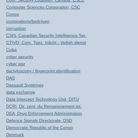
Com. Security Establish. Canada, CSEC
Computer Sciences Corporation, CSC
Congo
corporations/bedrijven
corruption
CSIS, Canadian Security Intelligence Ser.
CTIVD, Com. Toez. Inlicht.- Veiligh.dienst
Cuba
cyber security
cyber war
dactyloscopy / fingerprint identification
DAS
Dassault Systèmes
data exchange
Data Intercept Technology Unit, DITU
DCRI, Dir. cent. du Renseignement int.
DEA, Drug Enforcement Administration
Defence Signals Directorate, DSD
Democratic Republic of the Congo
Denmark