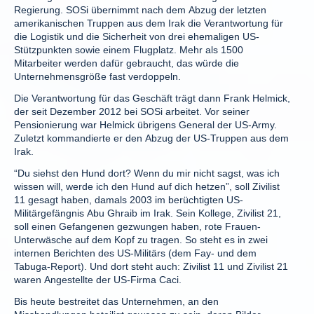
Regierung. SOSi übernimmt nach dem Abzug der letzten
amerikanischen Truppen aus dem Irak die Verantwortung für
die Logistik und die Sicherheit von drei ehemaligen US-
Stützpunkten sowie einem Flugplatz. Mehr als 1500
Mitarbeiter werden dafür gebraucht, das würde die
Unternehmensgröße fast verdoppeln.
Die Verantwortung für das Geschäft trägt dann Frank Helmick,
der seit Dezember 2012 bei SOSi arbeitet. Vor seiner
Pensionierung war Helmick übrigens General der US-Army.
Zuletzt kommandierte er den Abzug der US-Truppen aus dem
Irak.
“Du siehst den Hund dort? Wenn du mir nicht sagst, was ich
wissen will, werde ich den Hund auf dich hetzen”, soll Zivilist
11 gesagt haben, damals 2003 im berüchtigten US-
Militärgefängnis Abu Ghraib im Irak. Sein Kollege, Zivilist 21,
soll einen Gefangenen gezwungen haben, rote Frauen-
Unterwäsche auf dem Kopf zu tragen. So steht es in zwei
internen Berichten des US-Militärs (dem Fay- und dem
Tabuga-Report). Und dort steht auch: Zivilist 11 und Zivilist 21
waren Angestellte der US-Firma Caci.
Bis heute bestreitet das Unternehmen, an den