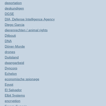
deportation
deskundigen
DGSE
DIA, Defense Intelligence Agency
Diego Garcia
dierenrechten / animal rights
Djibouti
DNA
Döner-Morde
drones
Duitsland
dwangarbeid
Dyncorp
Echelon
economische spionage
Egypt
El Salvador
Elbit Systems
encryption