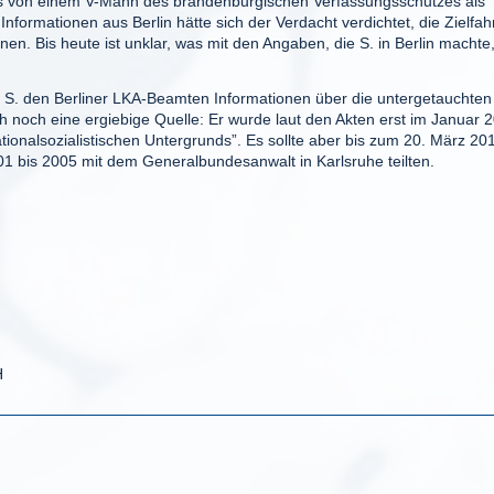
ts von einem V-Mann des brandenburgischen Verfassungsschutzes als
nformationen aus Berlin hätte sich der Verdacht verdichtet, die Zielfa
n. Bis heute ist unklar, was mit den Angaben, die S. in Berlin machte
as S. den Berliner LKA-Beamten Informationen über die untergetauchten
h noch eine ergiebige Quelle: Er wurde laut den Akten erst im Januar 
ationalsozialistischen Untergrunds”. Es sollte aber bis zum 20. März 20
01 bis 2005 mit dem Generalbundesanwalt in Karlsruhe teilten.
H