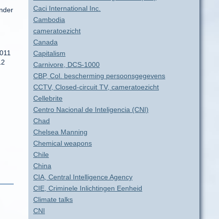
Caci International Inc.
hnder
,
Cambodia
cameratoezicht
Canada
2011
Capitalism
12
Carnivore, DCS-1000
CBP, Col. bescherming persoonsgegevens
CCTV, Closed-circuit TV, cameratoezicht
Cellebrite
Centro Nacional de Inteligencia (CNI)
Chad
Chelsea Manning
Chemical weapons
Chile
China
CIA, Central Intelligence Agency
CIE, Criminele Inlichtingen Eenheid
Climate talks
CNI