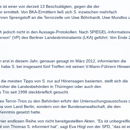
 ist einer von derzeit 13 Beschuldigten, gegen die der
mittelt. Von BKA-Ermittlern ließ sich S. inzwischen mehrfach
hren Sprengstoff an die Terrorzelle um Uwe Böhnhardt, Uwe Mundlos 
ich jedoch nicht in den Aussage-Protokollen: Nach SPIEGEL-Information
erson” (VP) des Berliner Landeskriminalamts (LKA) geführt: Von Ende
h erst in diesem Jahr, genauer gesagt im März 2012, informierten die
habe S. bei insgesamt fünf Treffen mit seinen V-Mann-Führern Hinwei
 die meisten Tipps von S. nur auf Hörensagen basierten, stellt sich die
 früher die Landesbehörden in Thüringen oder auch den
Trio seit 1998 steckbrieflich gesucht.
es Terror-Trios zu den Behörden erfuhr der Untersuchungsausschuss 
wa vom Land Berlin, sondern von der Bundesanwaltschaft, die den
Kenntnis gesetzt hatte.
r endlosen Reihe von nicht bereitgestellten Akten. “Es ist unbegreifli
t von Thomas S. informiert hat”, sagt Eva Högl von der SPD, “das ist e