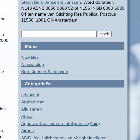
Steun Buro Jansen & Janssen.
Word donateur,
NL43 ASNB 0856 9868 52 of NL56 INGB 0000 6039
04 ten name van Stichting Res Publica, Postbus
und
11556, 1001 GN Amsterdam.
en
 2000
Menu
NSA files
Nieuwsblog
se
Buro Jansen & Janssen
Categorieën
advocaat
Afghanistan
des
afluisteren
Africa
Agência Brasileira de Inteligência (Abin)
ch,
Airbus
in
AIVD, Alg. Inlichtingen- en Veiligheidsdienst