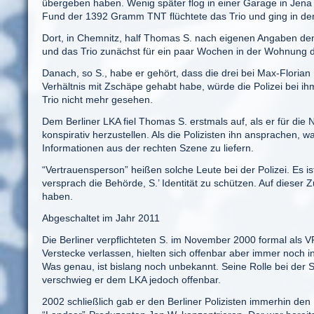
übergeben haben. Wenig später flog in einer Garage in Jen
Fund der 1392 Gramm TNT flüchtete das Trio und ging in de
Dort, in Chemnitz, half Thomas S. nach eigenen Angaben de
und das Trio zunächst für ein paar Wochen in der Wohnung
Danach, so S., habe er gehört, dass die drei bei Max-Floria
Verhältnis mit Zschäpe gehabt habe, würde die Polizei bei i
Trio nicht mehr gesehen.
Dem Berliner LKA fiel Thomas S. erstmals auf, als er für die
konspirativ herzustellen. Als die Polizisten ihn ansprachen, w
Informationen aus der rechten Szene zu liefern.
“Vertrauensperson” heißen solche Leute bei der Polizei. Es ist
versprach die Behörde, S.’ Identität zu schützen. Auf dieser
haben.
Abgeschaltet im Jahr 2011
Die Berliner verpflichteten S. im November 2000 formal als VP
Verstecke verlassen, hielten sich offenbar aber immer noch i
Was genau, ist bislang noch unbekannt. Seine Rolle bei der
verschwieg er dem LKA jedoch offenbar.
2002 schließlich gab er den Berliner Polizisten immerhin d