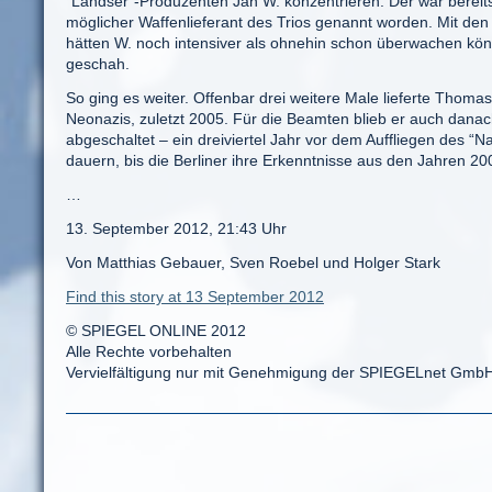
“Landser”-Produzenten Jan W. konzentrieren. Der war berei
möglicher Waffenlieferant des Trios genannt worden. Mit den I
hätten W. noch intensiver als ohnehin schon überwachen könne
geschah.
So ging es weiter. Offenbar drei weitere Male lieferte Thom
Neonazis, zuletzt 2005. Für die Beamten blieb er auch danac
abgeschaltet – ein dreiviertel Jahr vor dem Auffliegen des “N
dauern, bis die Berliner ihre Erkenntnisse aus den Jahren 20
…
13. September 2012, 21:43 Uhr
Von Matthias Gebauer, Sven Roebel und Holger Stark
Find this story at 13 September 2012
© SPIEGEL ONLINE 2012
Alle Rechte vorbehalten
Vervielfältigung nur mit Genehmigung der SPIEGELnet Gmb