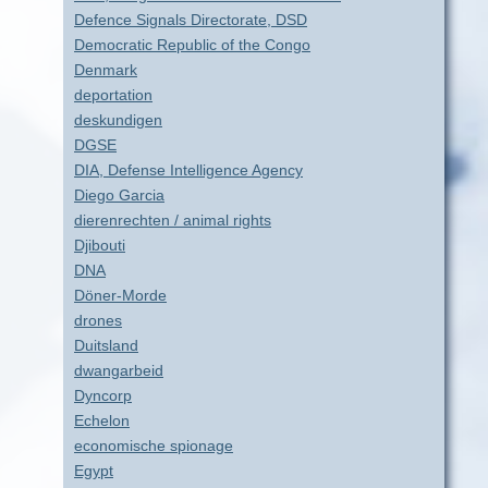
Defence Signals Directorate, DSD
Democratic Republic of the Congo
Denmark
deportation
deskundigen
DGSE
DIA, Defense Intelligence Agency
Diego Garcia
dierenrechten / animal rights
Djibouti
DNA
Döner-Morde
drones
Duitsland
dwangarbeid
Dyncorp
Echelon
economische spionage
Egypt