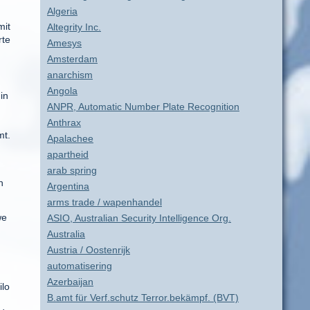
Algeria
mit
Altegrity Inc.
rte
Amesys
Amsterdam
anarchism
Angola
in
ANPR, Automatic Number Plate Recognition
Anthrax
mt.
Apalachee
apartheid
arab spring
n
Argentina
arms trade / wapenhandel
we
ASIO, Australian Security Intelligence Org.
Australia
Austria / Oostenrijk
automatisering
Azerbaijan
ilo
B.amt für Verf.schutz Terror.bekämpf. (BVT)