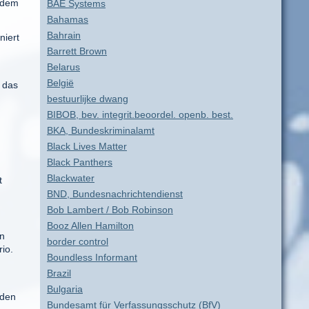
 dem
BAE Systems
Bahamas
Bahrain
niert
Barrett Brown
Belarus
België
r das
bestuurlijke dwang
BIBOB, bev. integrit.beoordel. openb. best.
BKA, Bundeskriminalamt
Black Lives Matter
Black Panthers
Blackwater
t
BND, Bundesnachrichtendienst
Bob Lambert / Bob Robinson
Booz Allen Hamilton
en
border control
io.
Boundless Informant
Brazil
Bulgaria
 den
Bundesamt für Verfassungsschutz (BfV)