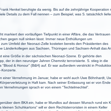
rank Henkel beruhigte da wenig. Bis auf die zehnjährige Kooperation 
ele Details zu dem Fall nennen – zum Beispiel, was S. tatsächlich liefe
t markiert den vorläufigen Tiefpunkt in einer Affäre, die das Vertrauen 
ischen gegen null sinken lässt. Immer neue Enthüllungen um
n zum Umfeld der Neonazi-Zelle kosteten bereits den Präsidenten des
ne Länderkollegen aus Sachsen, Thüringen und Sachsen-Anhalt das A
st eine Größe in der sächsischen Neonazi-Szene. Er gehörte den
 der in den neunziger Jahren Chemnitz terrorisierte. S. stieg in die
s “Blood & Honour” (B&H) auf. Er war außerdem verstrickt in Produktio
n-Konzerte.
ich in einer Vernehmung im Januar, habe er wohl auch Uwe Böhnhardt, U
örperverletzung in Haft kam. Nach seiner Entlassung sei er von Ende
inen Vernehmungen sprach er von einem “Techtelmechtel”.
egenüber dem BKA ein, habe er Mundlos auf dessen Wunsch rund ein K
 kleinen Schuhkartons” will er dem Rechtsterroristen in einem Keller