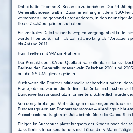
Dabei hätte Thomas S. Brisantes zu berichten: Der 44-Jährige
Generalbundesanwalt im Zusammenhang mit dem NSU-Terror er
vernehmen und gestand unter anderem, in den neunziger Ja
Beate Zschäpe geliefert zu haben.
Ein zentrales Detail seiner bewegten Vergangenheit findet s
wurde Thomas S. mehr als zehn Jahre lang als “Vertrauensp
bis Anfang 2011.
Fünf Treffen mit V-Mann-Führern
Der Kontakt des LKA zur Quelle S. war offenbar intensiv. Doc
Berliner den Generalbundesanwalt: Zwischen 2001 und 2005 
auf die NSU-Mitglieder geliefert.
Auch wenn die Ermittler mittlerweile recherchiert haben, dass
Frage, ob und warum die Berliner Behörden nicht schon viel
Bundesverfassungsschutz informierten. Schließlich wurde das 
Von den jahrelangen Verbindungen eines engen Vertrauten d
Bundestags erst am Donnerstagmorgen – allerdings nicht et
Ausschussbeauftragten im Juli abstrakt über die Causa S. in 
Einigen im Ausschuss platzt langsam der Kragen nach der schie
dass Berlins Innensenator uns nicht über die V-Mann-Tätigkei