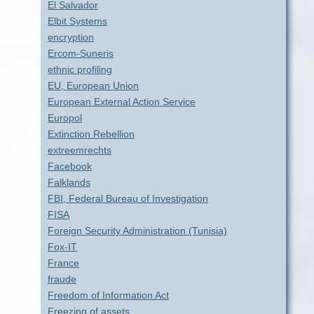
El Salvador
Elbit Systems
encryption
Ercom-Suneris
ethnic profiling
EU, European Union
European External Action Service
Europol
Extinction Rebellion
extreemrechts
Facebook
Falklands
FBI, Federal Bureau of Investigation
FISA
Foreign Security Administration (Tunisia)
Fox-IT
France
fraude
Freedom of Information Act
Freezing of assets