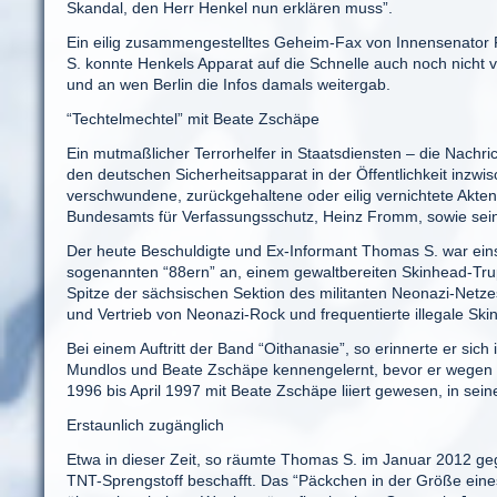
Skandal, den Herr Henkel nun erklären muss”.
Ein eilig zusammengestelltes Geheim-Fax von Innensenator F
S. konnte Henkels Apparat auf die Schnelle auch noch nicht vi
und an wen Berlin die Infos damals weitergab.
“Techtelmechtel” mit Beate Zschäpe
Ein mutmaßlicher Terrorhelfer in Staatsdiensten – die Nachrich
den deutschen Sicherheitsapparat in der Öffentlichkeit inzw
verschwundene, zurückgehaltene oder eilig vernichtete Akte
Bundesamts für Verfassungsschutz, Heinz Fromm, sowie sei
Der heute Beschuldigte und Ex-Informant Thomas S. war ein
sogenannten “88ern” an, einem gewaltbereiten Skinhead-Trupp,
Spitze der sächsischen Sektion des militanten Neonazi-Netze
und Vertrieb von Neonazi-Rock und frequentierte illegale Ski
Bei einem Auftritt der Band “Oithanasie”, so erinnerte er s
Mundlos und Beate Zschäpe kennengelernt, bevor er wegen K
1996 bis April 1997 mit Beate Zschäpe liiert gewesen, in se
Erstaunlich zugänglich
Etwa in dieser Zeit, so räumte Thomas S. im Januar 2012 g
TNT-Sprengstoff beschafft. Das “Päckchen in der Größe eines