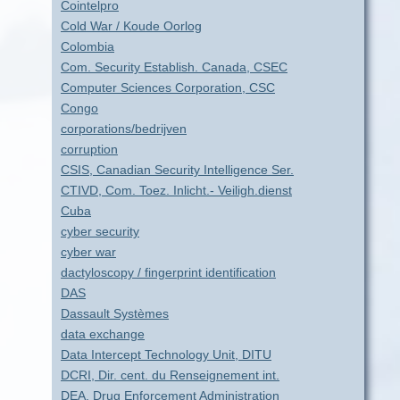
Cointelpro
Cold War / Koude Oorlog
Colombia
Com. Security Establish. Canada, CSEC
Computer Sciences Corporation, CSC
Congo
corporations/bedrijven
corruption
CSIS, Canadian Security Intelligence Ser.
CTIVD, Com. Toez. Inlicht.- Veiligh.dienst
Cuba
cyber security
cyber war
dactyloscopy / fingerprint identification
DAS
Dassault Systèmes
data exchange
Data Intercept Technology Unit, DITU
DCRI, Dir. cent. du Renseignement int.
DEA, Drug Enforcement Administration