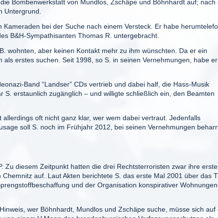
a die Bombenwerkstatt von Mundlos, Zschäpe und Böhnhardt auf; nach
n Untergrund.
n Kameraden bei der Suche nach einem Versteck. Er habe herumtelefo
 des B&H-Sympathisanten Thomas R. untergebracht.
n B. wohnten, aber keinen Kontakt mehr zu ihm wünschten. Da er ein
hm als erstes suchen. Seit 1998, so S. in seinen Vernehmungen, habe e
 Neonazi-Band “Landser” CDs vertrieb und dabei half, die Hass-Musik
ar S. erstaunlich zugänglich – und willigte schließlich ein, den Beamten
 allerdings oft nicht ganz klar, wer wem dabei vertraut. Jedenfalls
 Zusage soll S. noch im Frühjahr 2012, bei seinen Vernehmungen beharr
. Zu diesem Zeitpunkt hatten die drei Rechtsterroristen zwar ihre erst
n Chemnitz auf. Laut Akten berichtete S. das erste Mal 2001 über das Tr
 Sprengstoffbeschaffung und der Organisation konspirativer Wohnungen
en Hinweis, wer Böhnhardt, Mundlos und Zschäpe suche, müsse sich auf