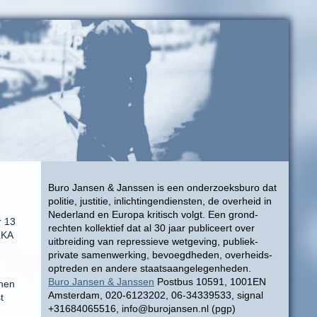
Buro Jansen & Janssen is een onderzoeksburo dat
politie, justitie, inlichtingendiensten, de overheid in
Nederland en Europa kritisch volgt. Een grond-
r 13
rechten kollektief dat al 30 jaar publiceert over
LKA
uitbreiding van repressieve wetgeving, publiek-
private samenwerking, bevoegdheden, overheids-
optreden en andere staatsaangelegenheden.
Buro Jansen & Janssen
Postbus 10591, 1001EN
ehen
Amsterdam, 020-6123202, 06-34339533, signal
t
+31684065516, info@burojansen.nl (pgp)