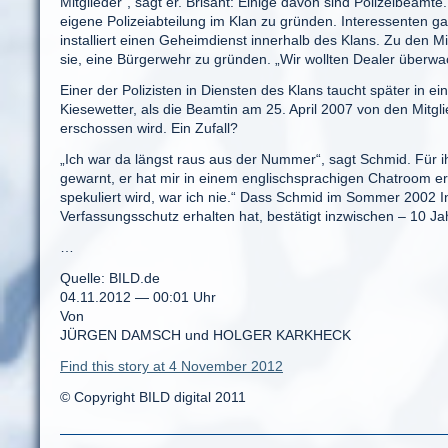
Mitglieder“, sagt er. Brisant: Einige davon sind Polizeibeam
eigene Polizeiabteilung im Klan zu gründen. Interessenten 
installiert einen Geheimdienst innerhalb des Klans. Zu den
sie, eine Bürgerwehr zu gründen. „Wir wollten Dealer überwa
Einer der Polizisten in Diensten des Klans taucht später in
Kiesewetter, als die Beamtin am 25. April 2007 von den Mitgl
erschossen wird. Ein Zufall?
„Ich war da längst raus aus der Nummer“, sagt Schmid. Für 
gewarnt, er hat mir in einem englischsprachigen Chatroom er
spekuliert wird, war ich nie.“ Dass Schmid im Sommer 2002 
Verfassungsschutz erhalten hat, bestätigt inzwischen – 10 J
…
Quelle: BILD.de
04.11.2012 — 00:01 Uhr
Von
JÜRGEN DAMSCH und HOLGER KARKHECK
Find this story at 4 November 2012
© Copyright BILD digital 2011