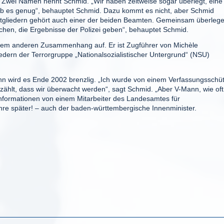
te. Zwei Namen nennt Schmid. „Wir haben zeitweise sogar überlegt, eine
gab es genug“, behauptet Schmid. Dazu kommt es nicht, aber Schmid
 Mitgliedern gehört auch einer der beiden Beamten. Gemeinsam überleg
chen, die Ergebnisse der Polizei geben“, behauptet Schmid.
 einem anderen Zusammenhang auf. Er ist Zugführer von Michèle
iedern der Terrorgruppe „Nationalsozialistischer Untergrund“ (NSU)
ihn wird es Ende 2002 brenzlig. „Ich wurde von einem Verfassungsschü
zählt, dass wir überwacht werden“, sagt Schmid. „Aber V-Mann, wie oft
Informationen von einem Mitarbeiter des Landesamtes für
ahre später! – auch der baden-württembergische Innenminister.