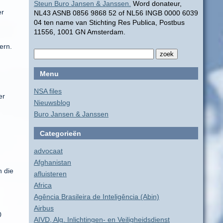
Steun Buro Jansen & Janssen.
Word donateur,
er
NL43 ASNB 0856 9868 52 of NL56 INGB 0000 6039
04 ten name van Stichting Res Publica, Postbus
11556, 1001 GN Amsterdam.
ern.
Menu
NSA files
er
Nieuwsblog
Buro Jansen & Janssen
Categorieën
advocaat
Afghanistan
n die
afluisteren
,
Africa
Agência Brasileira de Inteligência (Abin)
Airbus
0
AIVD, Alg. Inlichtingen- en Veiligheidsdienst