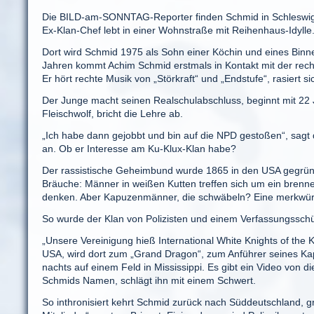
Die BILD-am-SONNTAG-Reporter finden Schmid in Schleswig-H
Ex-Klan-Chef lebt in einer Wohnstraße mit Reihenhaus-Idyll
Dort wird Schmid 1975 als Sohn einer Köchin und eines Binnensc
Jahren kommt Achim Schmid erstmals in Kontakt mit der rech
Er hört rechte Musik von „Störkraft“ und „Endstufe“, rasiert s
Der Junge macht seinen Realschulabschluss, beginnt mit 22 
Fleischwolf, bricht die Lehre ab.
„Ich habe dann gejobbt und bin auf die NPD gestoßen“, sagt d
an. Ob er Interesse am Ku-Klux-Klan habe?
Der rassistische Geheimbund wurde 1865 in den USA gegründe
Bräuche: Männer in weißen Kutten treffen sich um ein bren
denken. Aber Kapuzenmänner, die schwäbeln? Eine merkwürd
So wurde der Klan von Polizisten und einem Verfassungsschü
„Unsere Vereinigung hieß International White Knights of the Ku
USA, wird dort zum „Grand Dragon“, zum Anführer seines Kap
nachts auf einem Feld in Mississippi. Es gibt ein Video von
Schmids Namen, schlägt ihn mit einem Schwert.
So inthronisiert kehrt Schmid zurück nach Süddeutschland, g