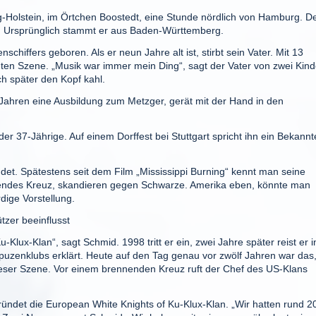
olstein, im Örtchen Boostedt, eine Stunde nördlich von Hamburg. D
e. Ursprünglich stammt er aus Baden-Württemberg.
hiffers geboren. Als er neun Jahre alt ist, stirbt sein Vater. Mit 13
ten Szene. „Musik war immer mein Ding“, sagt der Vater von zwei Kind
ich später den Kopf kahl.
Jahren eine Ausbildung zum Metzger, gerät mit der Hand in den
er 37-Jährige. Auf einem Dorffest bei Stuttgart spricht ihn ein Bekannt
t. Spätestens seit dem Film „Mississippi Burning“ kennt man seine
nendes Kreuz, skandieren gegen Schwarze. Amerika eben, könnte man
ige Vorstellung.
tzer beeinflusst
-Klux-Klan“, sagt Schmid. 1998 tritt er ein, zwei Jahre später reist er i
uzenklubs erklärt. Heute auf den Tag genau vor zwölf Jahren war das
 dieser Szene. Vor einem brennenden Kreuz ruft der Chef des US-Klans
ründet die European White Knights of Ku-Klux-Klan. „Wir hatten rund 2