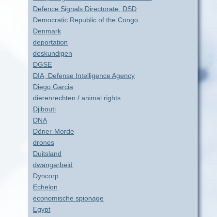
Defence Signals Directorate, DSD
Democratic Republic of the Congo
Denmark
deportation
deskundigen
DGSE
DIA, Defense Intelligence Agency
Diego Garcia
dierenrechten / animal rights
Djibouti
DNA
Döner-Morde
drones
Duitsland
dwangarbeid
Dyncorp
Echelon
economische spionage
Egypt