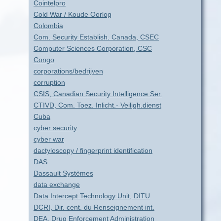
Cointelpro
Cold War / Koude Oorlog
Colombia
Com. Security Establish. Canada, CSEC
Computer Sciences Corporation, CSC
Congo
corporations/bedrijven
corruption
CSIS, Canadian Security Intelligence Ser.
CTIVD, Com. Toez. Inlicht.- Veiligh.dienst
Cuba
cyber security
cyber war
dactyloscopy / fingerprint identification
DAS
Dassault Systèmes
data exchange
Data Intercept Technology Unit, DITU
DCRI, Dir. cent. du Renseignement int.
DEA, Drug Enforcement Administration