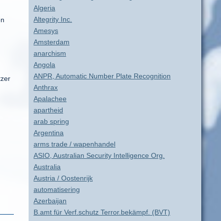
Algeria
Altegrity Inc.
en
Amesys
Amsterdam
anarchism
Angola
ANPR, Automatic Number Plate Recognition
tzer
Anthrax
Apalachee
apartheid
arab spring
Argentina
arms trade / wapenhandel
ASIO, Australian Security Intelligence Org.
Australia
Austria / Oostenrijk
automatisering
Azerbaijan
B.amt für Verf.schutz Terror.bekämpf. (BVT)