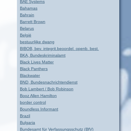
BAE Systems
Bahamas
Bahrain
Barrett Brown
Belarus
België
bestuurlijke dwang
BIBOB, bev. integrit.beoordel. openb. best.
BKA, Bundeskriminalamt
Black Lives Matter
Black Panthers
Blackwater
BND, Bundesnachrichtendienst
Bob Lambert / Bob Robinson
Booz Allen Hamilton
border control
Boundless Informant
Brazil
Bulgaria
Bundesamt für Verfassungsschutz (BfV)