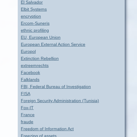
El Salvador
Elbit Systems
encryption
Ercom-Suneris
ethnic profiling
EU, European Union
European External Action Service
Europol
Extinction Rebellion
extreemrechts
Facebook
Falklands
FBI, Federal Bureau of Investigation
FISA
Foreign Security Administration (Tunisia)
Fox-IT
France
fraude
Freedom of Information Act
Freezing of assets