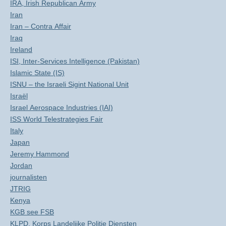
IRA, Irish Republican Army
Iran
Iran – Contra Affair
Iraq
Ireland
ISI, Inter-Services Intelligence (Pakistan)
Islamic State (IS)
ISNU – the Israeli Sigint National Unit
Israël
Israel Aerospace Industries (IAI)
ISS World Telestrategies Fair
Italy
Japan
Jeremy Hammond
Jordan
journalisten
JTRIG
Kenya
KGB see FSB
KLPD, Korps Landelijke Politie Diensten