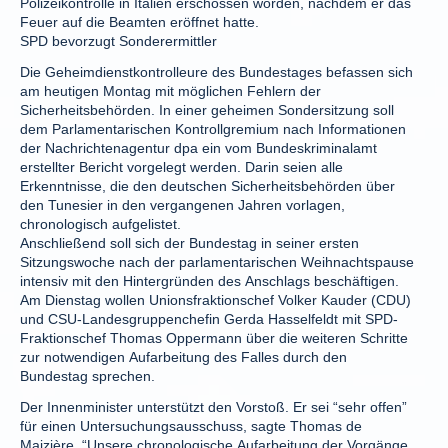
Polizeikontrolle in Italien erschossen worden, nachdem er das
Feuer auf die Beamten eröffnet hatte.
SPD bevorzugt Sonderermittler
Die Geheimdienstkontrolleure des Bundestages befassen sich
am heutigen Montag mit möglichen Fehlern der
Sicherheitsbehörden. In einer geheimen Sondersitzung soll
dem Parlamentarischen Kontrollgremium nach Informationen
der Nachrichtenagentur dpa ein vom Bundeskriminalamt
erstellter Bericht vorgelegt werden. Darin seien alle
Erkenntnisse, die den deutschen Sicherheitsbehörden über
den Tunesier in den vergangenen Jahren vorlagen,
chronologisch aufgelistet.
Anschließend soll sich der Bundestag in seiner ersten
Sitzungswoche nach der parlamentarischen Weihnachtspause
intensiv mit den Hintergründen des Anschlags beschäftigen.
Am Dienstag wollen Unionsfraktionschef Volker Kauder (CDU)
und CSU-Landesgruppenchefin Gerda Hasselfeldt mit SPD-
Fraktionschef Thomas Oppermann über die weiteren Schritte
zur notwendigen Aufarbeitung des Falles durch den
Bundestag sprechen.
Der Innenminister unterstützt den Vorstoß. Er sei “sehr offen”
für einen Untersuchungsausschuss, sagte Thomas de
Maizière. “Unsere chronologische Aufarbeitung der Vorgänge,