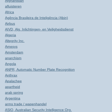
Afghanistan
afluisteren
Africa
Agência Brasileira de Inteligência (Abin)
Airbus
AIVD, Alg. Inlichtingen- en Veiligheidsdienst
Algeria
Altegrity Inc.
Amesys
Amsterdam
anarchism
Angola
ANPR, Automatic Number Plate Recognition
Anthrax
Apalachee
apartheid
arab spring
Argentina
arms trade / wapenhandel
ASIO, Australian Security Intelligence Org.