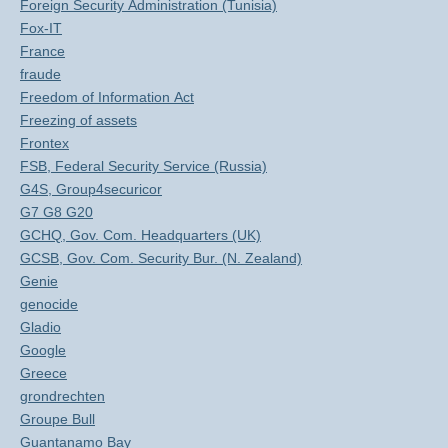
Foreign Security Administration (Tunisia)
Fox-IT
France
fraude
Freedom of Information Act
Freezing of assets
Frontex
FSB, Federal Security Service (Russia)
G4S, Group4securicor
G7 G8 G20
GCHQ, Gov. Com. Headquarters (UK)
GCSB, Gov. Com. Security Bur. (N. Zealand)
Genie
genocide
Gladio
Google
Greece
grondrechten
Groupe Bull
Guantanamo Bay