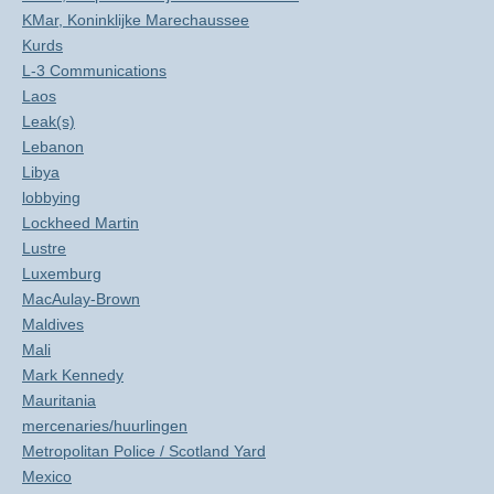
KMar, Koninklijke Marechaussee
Kurds
L-3 Communications
Laos
Leak(s)
Lebanon
Libya
lobbying
Lockheed Martin
Lustre
Luxemburg
MacAulay-Brown
Maldives
Mali
Mark Kennedy
Mauritania
mercenaries/huurlingen
Metropolitan Police / Scotland Yard
Mexico