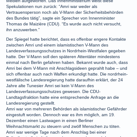
Medien aufgeworfen. Das Innenministerium weist diese
Spekulationen nun zurück: “Amri war weder als
Vertrauensperson noch als V-Mann der Sicherheitsbehörden
des Bundes tätig”, sagte ein Sprecher von Innenminister
Thomas de Maizière (CDU). “Es wurde auch nicht versucht,
ihn anzuwerben.”
Der Spiegel hatte berichtet, dass es offenbar engere Kontakte
zwischen Amri und einem islamistischen V-Mann des
Landesverfassungsschutzes in Nordrhein-Westfalen gegeben
hatte. Der V-Mann soll den späteren Attentäter mindestens
einmal nach Berlin gefahren haben. Bekannt wurde auch, dass
Amri bei dem V-Mann mit Anschlagsideen geprahlt habe – und
sich offenbar auch nach Waffen erkundigt hatte. Die nordrhein-
westfälische Landesregierung hatte daraufhin erklärt, der 24
Jahre alte Tunesier Amri sei kein V-Mann des
Landesverfassungsschutzes gewesen. Die CDU-
Landtagsfraktion hatte eine entsprechende Anfrage an die
Landesregierung gestellt.
Amri war von mehreren Behörden als islamistischer Gefährder
eingestuft worden. Dennoch war es ihm möglich, am 19.
Dezember einen Lastwagen in einen Berliner
Weihnachtsmarkt zu steuern und zwölf Menschen zu töten.
Amri war wenige Tage nach dem Anschlag bei einer