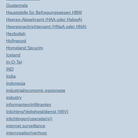
Guatemala
Hauptstelle für Befragungswesen HBW
Heeres-Abwehramt (HAA oder HabwA)
Heeresnachrichtenamt (HNaA oder HNA)
Hezbollah
Hollywood
Homeland Security
Iceland
In-Q-Tel
IND
India
Indonesia
industrial/economic espionage
industry
informanten/infiltranten
Inlichting/Veiligheid/dienst (WIV)
inlichtingen(operatie(s))
internet surveillance
interrogation/verhoor