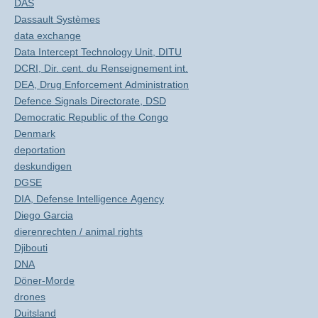
DAS
Dassault Systèmes
data exchange
Data Intercept Technology Unit, DITU
DCRI, Dir. cent. du Renseignement int.
DEA, Drug Enforcement Administration
Defence Signals Directorate, DSD
Democratic Republic of the Congo
Denmark
deportation
deskundigen
DGSE
DIA, Defense Intelligence Agency
Diego Garcia
dierenrechten / animal rights
Djibouti
DNA
Döner-Morde
drones
Duitsland