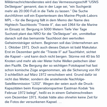
Militärnachrichtendienstes wird das Vermessungsschiff “USNS
DeSteiguer” genannt, das in der Lage sei, “ein Suchgerät
mehr als 20.000 Fuß in die Tiefe zu lassen.” Die Suche
durchführen soll ein Expertenteam des Marine-Physik-Labors
MPL – für die Bergung fällt in dem Memo der Name des
Hightech-Tauchboots “Trieste II”, das seit 1964 für die Marine
im Einsatz ist. Bergung in 5000 Metern Tiefe Vier Tage
Suchzeit plant das NRO für die “DeSteiguer” ein, unmittelbar
danach soll das bemannte Tauchboot den wertvollen
Geheimnisträger sichern. Beginnen soll das Unternehmen am
1. Oktober 1971. Doch auch dieses Datum ist bald Makulatur.
Erst im Dezember geht die “Trieste II” auf Tauchfahrt, sichtet
die Kapsel – und kann doch nicht bergen. Stürme mit 40 bis 50
Knoten und mehr als vier Meter hohe Wellen peitschen über
den Pazifik. Die Bergung der so wichtigen Fotokapsel hat fast
schon komische Züge angenommen, als die Sicherung von RV
3 schließlich auf März 1972 verschoben wird. Grund dafür ist
nicht das Wetter, sondern die anstehende Nachfolge-
Satellitenmission “1202”. Wegen der seien auch die Druck-
Kapazitäten beim Kooperationspartner Eastman Kodak “bis
Februar 1972 belegt”, heißt es in einem Geheimschreiben
vom Dezember 1971. Kodak hätte also ohnehin keine Zeit für
die Fotos der versunkenen Kapsel. …