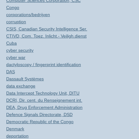
Computer Sciences Corporation, CSC
Congo
corporations/bedrijven
corruption
CSIS, Canadian Security Intelligence Ser.
CTIVD, Com. Toez. Inlicht.- Veiligh.dienst
Cuba
cyber security
cyber war
dactyloscopy / fingerprint identification
DAS
Dassault Systèmes
data exchange
Data Intercept Technology Unit, DITU
DCRI, Dir. cent. du Renseignement int.
DEA, Drug Enforcement Administration
Defence Signals Directorate, DSD
Democratic Republic of the Congo
Denmark
deportation