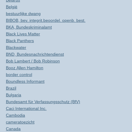
Belarus
België
bestuurlijke dwang
BIBOB, bev. integrit.beoordel. openb. best.
BKA, Bundeskriminalamt
Black Lives Matter
Black Panthers
Blackwater
BND, Bundesnachrichtendienst
Bob Lambert / Bob Robinson
Booz Allen Hamilton
border control
Boundless Informant
Brazil
Bulgaria
Bundesamt für Verfassungsschutz (BfV)
Caci International Inc.
Cambodia
cameratoezicht
Canada