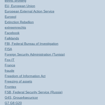
ethnic profiling
EU, European Union
European External Action Service
Europol
Extinction Rebellion
extreemrechts
Facebook
Falklands
FBI, Federal Bureau of Investigation
FISA
Foreign Security Administration (Tunisia)
Fox-IT
France
fraude
Freedom of Information Act
Freezing of assets
Frontex
FSB, Federal Security Service (Russia)
G4S, Group4securicor
G7 G8 G20