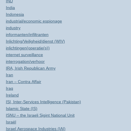
IND
India
Indonesia
industrial/economic espionage
industry
informanten/infiltranten
Inlichting/Veiligheid/dienst (WIV)
inlichtingen(operatie(s))
internet surveillance
interrogation/verhoor
IRA, Irish Republican Army
Iran
Iran – Contra Affair
Iraq
Ireland
ISI, Inter-Services Intelligence (Pakistan)
Islamic State (IS)
ISNU – the Israeli Sigint National Unit
Israël
Israel Aerospace Industries (IAI)