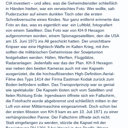
CIA investiert – und alles, was die Geheimdienstler schließlich
in Händen hielten, war ein verwischtes Foto. Wer wollte, sah
Puderzucker auf einem dunklen Tisch oder die ersten
Schreibversuche eines Kindes. Nur ganz entfernt erinnerte das
Foto an das, was es eigentlich war: ein Luftbild, fotografiert
von einem Satelliten. Das Foto war von KH-9 Hexagon
aufgenommen worden, einem Spionagesatelliten, den die USA
am 15. Juni 1971 ins All geschickt hatten. Der unsichtbare
Knipser war eine Hightech-Waffe im Kalten Krieg, mit ihm
sollten die militärischen Geheimnisse der Sowjetunion
festgehalten werden: Häfen, Werften, Flugplätze,
Radaranlagen. Jedenfalls war das der Plan. KH-9 Hexagon
war neben den beiden Kameras auch mit vier Kapseln
ausgerüstet, die die hochauflösenden High-Definition-Aerial-
Filme des Typs 1414 der Firma Eastman Kodak zurück zum
Boden befördern sollten. Das Transportprinzip war so genial
wie spektakulär: Die Kapseln lösten sich vom Satelliten und
fielen Richtung Erde. Irgendwann öffnete sich ein Fallschirm,
die Fotofracht wurde abgebremst und schließlich mitten in der
Luft von einer Militärmaschine eingesammelt. Doch schon bei
der ersten Mission von KH-9 kam es am 10. Juli 1971 zu einer
verhängnisvollen Panne: Der Fallschirm öffnete sich nicht.
Statt eingefangen zu werden, stürzte die Kapsel mit der