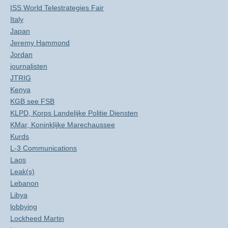
ISS World Telestrategies Fair
Italy
Japan
Jeremy Hammond
Jordan
journalisten
JTRIG
Kenya
KGB see FSB
KLPD, Korps Landelijke Politie Diensten
KMar, Koninklijke Marechaussee
Kurds
L-3 Communications
Laos
Leak(s)
Lebanon
Libya
lobbying
Lockheed Martin