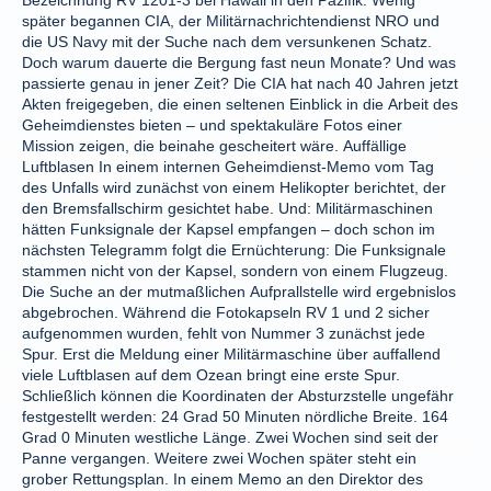
Bezeichnung RV 1201-3 bei Hawaii in den Pazifik. Wenig
später begannen CIA, der Militärnachrichtendienst NRO und
die US Navy mit der Suche nach dem versunkenen Schatz.
Doch warum dauerte die Bergung fast neun Monate? Und was
passierte genau in jener Zeit? Die CIA hat nach 40 Jahren jetzt
Akten freigegeben, die einen seltenen Einblick in die Arbeit des
Geheimdienstes bieten – und spektakuläre Fotos einer
Mission zeigen, die beinahe gescheitert wäre. Auffällige
Luftblasen In einem internen Geheimdienst-Memo vom Tag
des Unfalls wird zunächst von einem Helikopter berichtet, der
den Bremsfallschirm gesichtet habe. Und: Militärmaschinen
hätten Funksignale der Kapsel empfangen – doch schon im
nächsten Telegramm folgt die Ernüchterung: Die Funksignale
stammen nicht von der Kapsel, sondern von einem Flugzeug.
Die Suche an der mutmaßlichen Aufprallstelle wird ergebnislos
abgebrochen. Während die Fotokapseln RV 1 und 2 sicher
aufgenommen wurden, fehlt von Nummer 3 zunächst jede
Spur. Erst die Meldung einer Militärmaschine über auffallend
viele Luftblasen auf dem Ozean bringt eine erste Spur.
Schließlich können die Koordinaten der Absturzstelle ungefähr
festgestellt werden: 24 Grad 50 Minuten nördliche Breite. 164
Grad 0 Minuten westliche Länge. Zwei Wochen sind seit der
Panne vergangen. Weitere zwei Wochen später steht ein
grober Rettungsplan. In einem Memo an den Direktor des