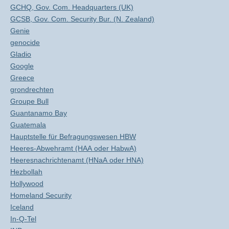
GCHQ, Gov. Com. Headquarters (UK)
GCSB, Gov. Com. Security Bur. (N. Zealand)
Genie
genocide
Gladio
Google
Greece
grondrechten
Groupe Bull
Guantanamo Bay
Guatemala
Hauptstelle für Befragungswesen HBW
Heeres-Abwehramt (HAA oder HabwA)
Heeresnachrichtenamt (HNaA oder HNA)
Hezbollah
Hollywood
Homeland Security
Iceland
In-Q-Tel