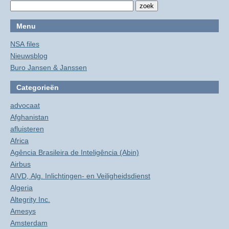
Menu
NSA files
Nieuwsblog
Buro Jansen & Janssen
Categorieën
advocaat
Afghanistan
afluisteren
Africa
Agência Brasileira de Inteligência (Abin)
Airbus
AIVD, Alg. Inlichtingen- en Veiligheidsdienst
Algeria
Altegrity Inc.
Amesys
Amsterdam