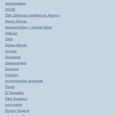
deskundigen
DGSE
DIA, Defense Intelligence Agency
Diego Garcia
dierenrechten / animal rights
Djibouti
DNA
Döner-Morde
drones
Duitsland
dwangarbeid
Dyncorp
Echelon
economische spionage
Egypt
El Salvador
Elbit Systems
encryption
Ercom-Suneris