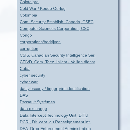
Cointelpro
Cold War / Koude Oorlog
Colombia
Com. Security Establish. Canada, CSEC
Computer Sciences Corporation, CSC
Congo
corporations/bedrijven
corruption
CSIS, Canadian Security Intelligence Ser.
CTIVD, Com. Toez. Inlicht.- Veiligh.dienst
Cuba
cyber security
cyber war
dactyloscopy / fingerprint identification
DAS
Dassault Systèmes
data exchange
Data Intercept Technology Unit, DITU
DCRI, Dir. cent. du Renseignement int.
DEA, Drug Enforcement Administration