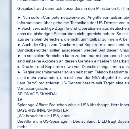
Gespitzelt wird demnach besonders in den Ministerien für Inne
► Nun sollen Computernetzwerke auf Angriffe von außen übe
Informationen über geheime Techniken der US-Dienste vor, 
► Auch verdächtige Zugriffe und Operationen aus deutschen 
dass die bisherigen Stichproben nicht gereicht haben. So sol
aus sensiblen Bereichen, die nicht unmittelbar zu ihrem Arbe
► Auch die Chips von Druckern und Kopierern in bestimmten
Bundesbehörden sollen ausgelesen werden. Auf diesen Chips 
► In sensiblen Bereichen kann zudem nur mit personen-bez
sind einzelne Aktionen an diesen Geräten einzelnen Mitarbei
in Drucker und Kopierern etwa von Dienstleistungsfirmen au
► Regierungsmitarbeiter sollen selbst am Telefon bestimmte S
nicht mehr verwenden, um nicht von der NSA abgehört zu we
Laut BamS registrieren US-Dienste bereits seit Tagen eine 
Verfassungsschutz.
SPIONAGE-SKANDAL
19
Spionage-Affäre: Brauchen wir die USA überhaupt, Herr 
BAYERNS INNENMINISTER
„Wir brauchen die USA, aber…“
Die Affäre um US-Spionage in Deutschland. BILD fragt Bay
mehr…