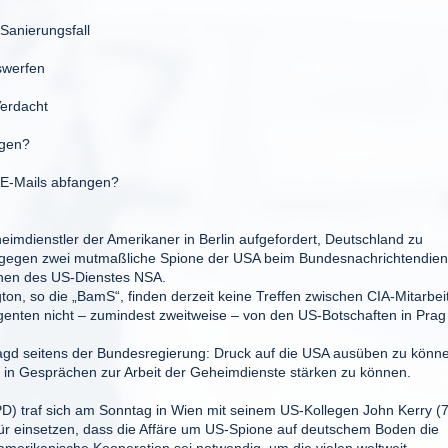
anierungsfall
swerfen
erdacht
ogen?
-Mails abfangen?
mdienstler der Amerikaner in Berlin aufgefordert, Deutschland zu
en gegen zwei mutmaßliche Spione der USA beim Bundesnachrichtendien
onen des US-Dienstes NSA.
n, so die „BamS“, finden derzeit keine Treffen zwischen CIA-Mitarbei
Agenten nicht – zumindest zweitweise – von den US-Botschaften in Prag
Jagd seitens der Bundesregierung: Druck auf die USA ausüben zu könn
n in Gesprächen zur Arbeit der Geheimdienste stärken zu können.
D) traf sich am Sonntag in Wien mit seinem US-Kollegen John Kerry (7
für einsetzen, dass die Affäre um US-Spione auf deutschem Boden die