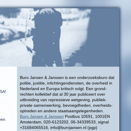
Buro Jansen & Janssen is een onderzoeksburo dat
politie, justitie, inlichtingendiensten, de overheid in
Nederland en Europa kritisch volgt. Een grond-
USA!
rechten kollektief dat al 30 jaar publiceert over
uitbreiding van repressieve wetgeving, publiek-
private samenwerking, bevoegdheden, overheids-
optreden en andere staatsaangelegenheden.
Buro Jansen & Janssen
Postbus 10591, 1001EN
ben.
Amsterdam, 020-6123202, 06-34339533, signal
+31684065516, info@burojansen.nl (pgp)