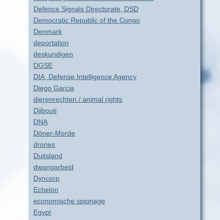
Defence Signals Directorate, DSD
Democratic Republic of the Congo
Denmark
deportation
deskundigen
DGSE
DIA, Defense Intelligence Agency
Diego Garcia
dierenrechten / animal rights
Djibouti
DNA
Döner-Morde
drones
Duitsland
dwangarbeid
Dyncorp
Echelon
economische spionage
Egypt