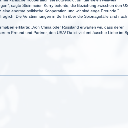
amerikanische Kooperation sei notwendig, um die vielen weltweit
ngen”, sagte Steinmeier. Kerry betonte, die Beziehung zwischen den U
n eine enorme politische Kooperation und wir sind enge Freunde.”
fraglich. Die Verstimmungen in Berlin über die Spionagefälle sind nach
ßen erklärte: „Von China oder Russland erwarten wir, dass deren
erem Freund und Partner, den USA! Da ist viel enttäuschte Liebe im Sp