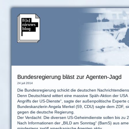
Bundesregierung bläst zur Agenten-Jagd
24 juli 2014
Die Bundesregierung schickt die deutschen Nachrichtendiens
Denn Deutschland wittert eine massive Späh-Aktion der USA
Angriffs der US-Dienste“, sagte der außenpolitische Expert
Bundeskanzlerin Angela Merkel (59, CDU) sagte dem ZDF, si
gegen die deutsche Regierung.
Der Verdacht: Die diversen US-Geheimdienste sollen bis zu 2
Nach Informationen der „BILD am Sonntag“ (BamS) aus amerika
mindestens zwölf amerikanische Agenten aktiv.