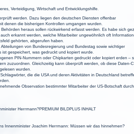
res, Verteidigung, Wirtschaft und Entwicklungshilfe.
rprüft werden. Dazu liegen den deutschen Diensten offenbar
mit denen die bisherigen Kontrollen umgangen wurden.
Behörden heraus sollen rückwirkend erfasst werden. Es habe sich gez
l auch erkannt werden, welche Mitarbeiter ungewöhnlich oft Informatio
itsfeld gehörten, abgerufen haben.
 Abteilungen von Bundesregierung und Bundestag sowie wichtiger
ist gespeichert, was gedruckt und kopiert wurde.
ogenen PIN-Nummern oder Chipkarten gedruckt oder kopiert erden – 
tern zuzuordnen. Gleichzeitig kann überprüft werden, ob diese Daten-C
sgelesen wurden.
chlagwörter, die die USA und deren Aktivitäten in Deutschland betreff
rden.
zunehmende Observation bestimmter Mitarbeiter der US-Botschaft durc
Innenminister Herrmann?PREMIUM BILDPLUS INHALT
erns Innenminister Joachim Herrmann: Müssen wir das hinnehmen?