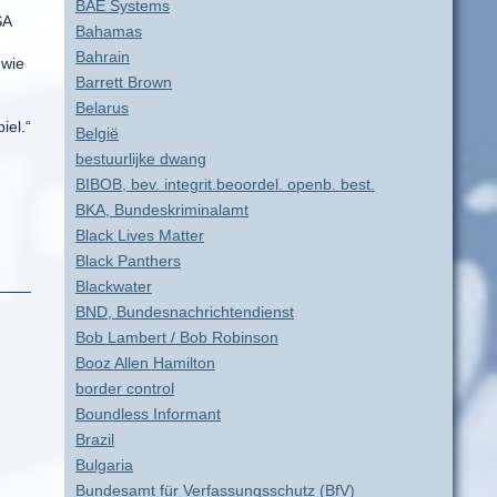
BAE Systems
SA
Bahamas
Bahrain
 wie
Barrett Brown
Belarus
iel.“
België
bestuurlijke dwang
BIBOB, bev. integrit.beoordel. openb. best.
BKA, Bundeskriminalamt
Black Lives Matter
Black Panthers
Blackwater
BND, Bundesnachrichtendienst
Bob Lambert / Bob Robinson
Booz Allen Hamilton
border control
Boundless Informant
Brazil
Bulgaria
Bundesamt für Verfassungsschutz (BfV)