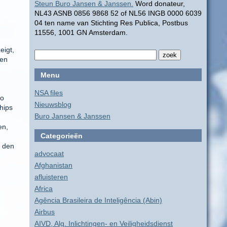
Steun Buro Jansen & Janssen.
Word donateur,
NL43 ASNB 0856 9868 52 of NL56 INGB 0000 6039
04 ten name van Stichting Res Publica, Postbus
11556, 1001 GN Amsterdam.
eigt,
nen
Menu
NSA files
so
Nieuwsblog
hips
Buro Jansen & Janssen
en,
Categorieën
h den
advocaat
Afghanistan
afluisteren
Africa
Agência Brasileira de Inteligência (Abin)
Airbus
AIVD, Alg. Inlichtingen- en Veiligheidsdienst