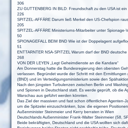
306
ZU GUTTENBERG IN BILD: Freundschaft zu den USA ist ein S
226
SPITZEL-AFFÄRE Darum ließ Merkel den US-Chefspion rau
205
SPITZEL-AFFÄRE Ministeriums-Mitarbeiter unter Spionage-V
50
SPIONAGEFALL BEIM BND Wie ist der Doppelagent aufgefl
51
ENTTARNTER NSA-SPITZEL Warum darf der BND deutsche E
268
VON DER LEYEN „Legt Geheimdienste an die Kandare“
Am Donnerstag hatte die Bundesregierung den obersten Gehei
verlassen. Begründet wurde der Schritt mit den Ermittlung
(BND) und im Verteidigungsministerium sowie den Spähakti
Nach den jüngsten Turbulenzen zwischen Berlin und Washingto
und Spionen in Deutschland statt. Es werde geprüft, ob die 
Warschau aus geführt werden könnten.
Das Ziel der massiven und fast schon öffentlichen Agenten-
um die Spitzelei einzuschränken, bzw. die eigenen Positione
Außenminister Steinmeier und Kerry berraten in Wien
Deutschlands Außenminister Frank-Walter Steinmeier (58, SP
Beide bekräftigten, Deutschland und die USA wollten sich da