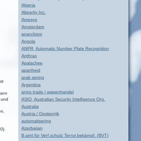
Algeria
Altegrity Inc.
Amesys
Amsterdam
anarchism
Angola
ANPR, Automatic Number Plate Recognition
Anthrax
Apalachee
apartheid
arab spring
st
Argentina
arms trade / wapenhandel
tern
 und
ASIO, Australian Security Intelligence Org.
Australia
en,
Austria / Oostenrijk
automatisering
Azerbaijan
0).
B.amt für Verf.schutz Terror.bekämpf. (BVT)