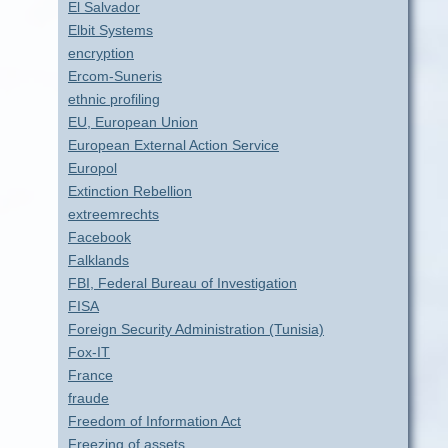
El Salvador
Elbit Systems
encryption
Ercom-Suneris
ethnic profiling
EU, European Union
European External Action Service
Europol
Extinction Rebellion
extreemrechts
Facebook
Falklands
FBI, Federal Bureau of Investigation
FISA
Foreign Security Administration (Tunisia)
Fox-IT
France
fraude
Freedom of Information Act
Freezing of assets