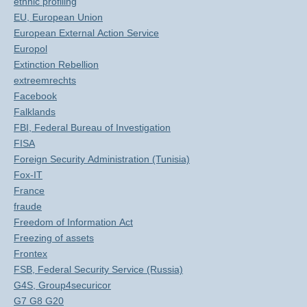
ethnic profiling
EU, European Union
European External Action Service
Europol
Extinction Rebellion
extreemrechts
Facebook
Falklands
FBI, Federal Bureau of Investigation
FISA
Foreign Security Administration (Tunisia)
Fox-IT
France
fraude
Freedom of Information Act
Freezing of assets
Frontex
FSB, Federal Security Service (Russia)
G4S, Group4securicor
G7 G8 G20