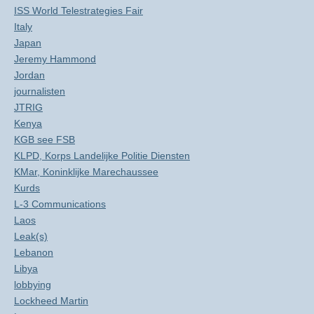
ISS World Telestrategies Fair
Italy
Japan
Jeremy Hammond
Jordan
journalisten
JTRIG
Kenya
KGB see FSB
KLPD, Korps Landelijke Politie Diensten
KMar, Koninklijke Marechaussee
Kurds
L-3 Communications
Laos
Leak(s)
Lebanon
Libya
lobbying
Lockheed Martin