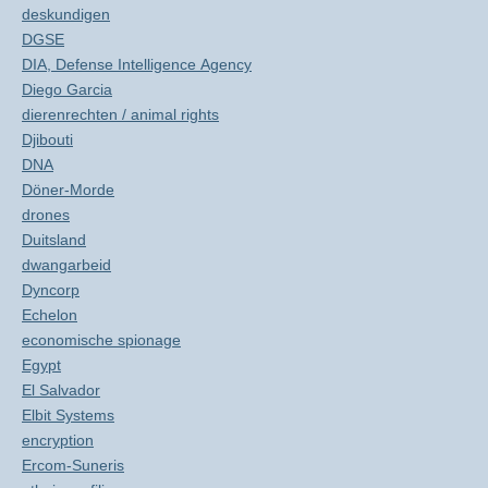
deskundigen
DGSE
DIA, Defense Intelligence Agency
Diego Garcia
dierenrechten / animal rights
Djibouti
DNA
Döner-Morde
drones
Duitsland
dwangarbeid
Dyncorp
Echelon
economische spionage
Egypt
El Salvador
Elbit Systems
encryption
Ercom-Suneris