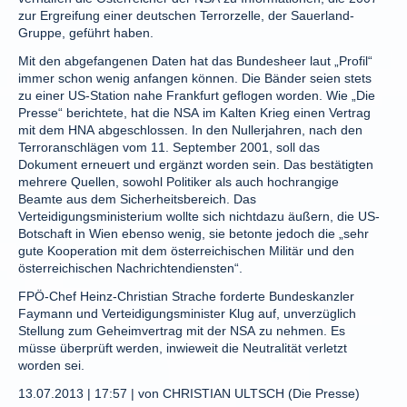
zur Ergreifung einer deutschen Terrorzelle, der Sauerland-
Gruppe, geführt haben.
Mit den abgefangenen Daten hat das Bundesheer laut „Profil“
immer schon wenig anfangen können. Die Bänder seien stets
zu einer US-Station nahe Frankfurt geflogen worden. Wie „Die
Presse“ berichtete, hat die NSA im Kalten Krieg einen Vertrag
mit dem HNA abgeschlossen. In den Nullerjahren, nach den
Terroranschlägen vom 11. September 2001, soll das
Dokument erneuert und ergänzt worden sein. Das bestätigten
mehrere Quellen, sowohl Politiker als auch hochrangige
Beamte aus dem Sicherheitsbereich. Das
Verteidigungsministerium wollte sich nichtdazu äußern, die US-
Botschaft in Wien ebenso wenig, sie betonte jedoch die „sehr
gute Kooperation mit dem österreichischen Militär und den
österreichischen Nachrichtendiensten“.
FPÖ-Chef Heinz-Christian Strache forderte Bundeskanzler
Faymann und Verteidigungsminister Klug auf, unverzüglich
Stellung zum Geheimvertrag mit der NSA zu nehmen. Es
müsse überprüft werden, inwieweit die Neutralität verletzt
worden sei.
13.07.2013 | 17:57 | von CHRISTIAN ULTSCH (Die Presse)