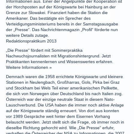
Informationen aus. Einer der Angelpunkte der Kooperation ist
der Horchposten auf der Königswarte bei Hainburg an der
Grenze zur Slowakei. Finanziert haben die Station die
Amerikaner. Das bestätigte ein Sprecher des
Verteidigungsministeriums bereits in der Samstagsausgabe
der „Presse“. Das Nachrichtenmagazin „Profil“ förderte nun
weitere Details zutage.
Redaktionspraktikum 2013
„Die Presse“ fördert mit Sommerpraktika
Nachwuchsjournalisten mit Migrationshintergrund. Jetzt
Praktikanten kennenlernen und Wissenswertes erfahren.
Weitere Informationen »
Demnach waren die 1958 errichtete Königswarte und kleinere
Stationen in Neulengbach, Großharras, Gols, Pirka bei Graz
und Stockham bei Wels Teil einer amerikanischen Peilkette,
die sich von Norwegen über Deutschland bis nach Italien zog.
Österreich war der einzige neutrale Staat in diesem Nato-
Lauschverbund. Die USA haben die immer noch aktive Anlage
auf der Königswarte ständig erneuert. Von dort aus konnten
vor 1989 Gespräche weit hinter dem Eisernen Vorhang
belauscht werden. Jetzt stellt sich die Frage, ob immer noch in
dieselbe Richtung gehorcht wird. Wie „Die Presse“ erfuhr,
verhalfen die Österreicher der NSA zu Informationen, die 2007