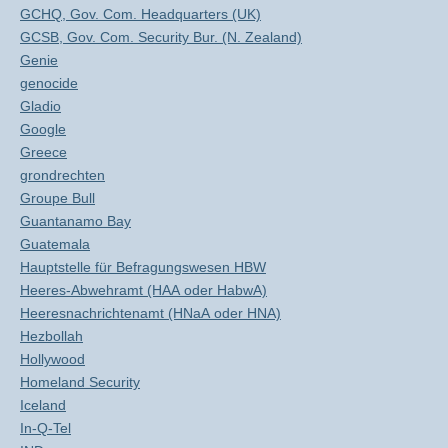
GCHQ, Gov. Com. Headquarters (UK)
GCSB, Gov. Com. Security Bur. (N. Zealand)
Genie
genocide
Gladio
Google
Greece
grondrechten
Groupe Bull
Guantanamo Bay
Guatemala
Hauptstelle für Befragungswesen HBW
Heeres-Abwehramt (HAA oder HabwA)
Heeresnachrichtenamt (HNaA oder HNA)
Hezbollah
Hollywood
Homeland Security
Iceland
In-Q-Tel