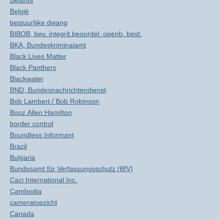
Belarus
België
bestuurlijke dwang
BIBOB, bev. integrit.beoordel. openb. best.
BKA, Bundeskriminalamt
Black Lives Matter
Black Panthers
Blackwater
BND, Bundesnachrichtendienst
Bob Lambert / Bob Robinson
Booz Allen Hamilton
border control
Boundless Informant
Brazil
Bulgaria
Bundesamt für Verfassungsschutz (BfV)
Caci International Inc.
Cambodia
cameratoezicht
Canada