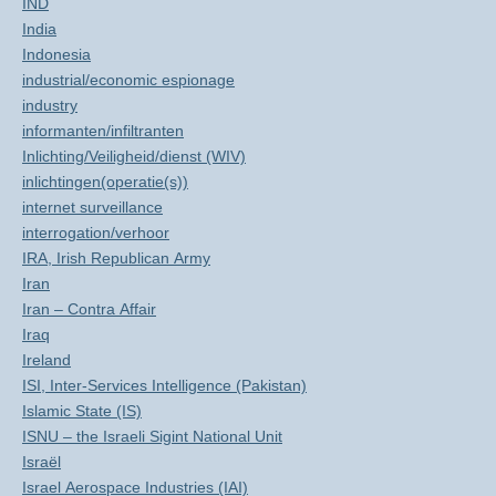
IND
India
Indonesia
industrial/economic espionage
industry
informanten/infiltranten
Inlichting/Veiligheid/dienst (WIV)
inlichtingen(operatie(s))
internet surveillance
interrogation/verhoor
IRA, Irish Republican Army
Iran
Iran – Contra Affair
Iraq
Ireland
ISI, Inter-Services Intelligence (Pakistan)
Islamic State (IS)
ISNU – the Israeli Sigint National Unit
Israël
Israel Aerospace Industries (IAI)