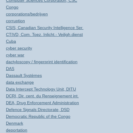
Computer Sciences Corporation, CSC
Congo
corporations/bedrijven
corruption
CSIS, Canadian Security Intelligence Ser.
CTIVD, Com. Toez. Inlicht.- Veiligh.dienst
Cuba
cyber security
cyber war
dactyloscopy / fingerprint identification
DAS
Dassault Systèmes
data exchange
Data Intercept Technology Unit, DITU
DCRI, Dir. cent. du Renseignement int.
DEA, Drug Enforcement Administration
Defence Signals Directorate, DSD
Democratic Republic of the Congo
Denmark
deportation