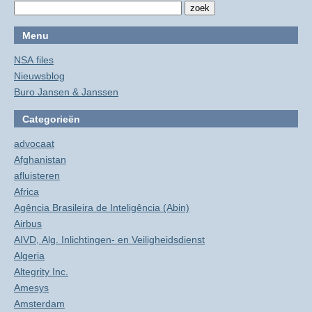
Menu
NSA files
Nieuwsblog
Buro Jansen & Janssen
Categorieën
advocaat
Afghanistan
afluisteren
Africa
Agência Brasileira de Inteligência (Abin)
Airbus
AIVD, Alg. Inlichtingen- en Veiligheidsdienst
Algeria
Altegrity Inc.
Amesys
Amsterdam