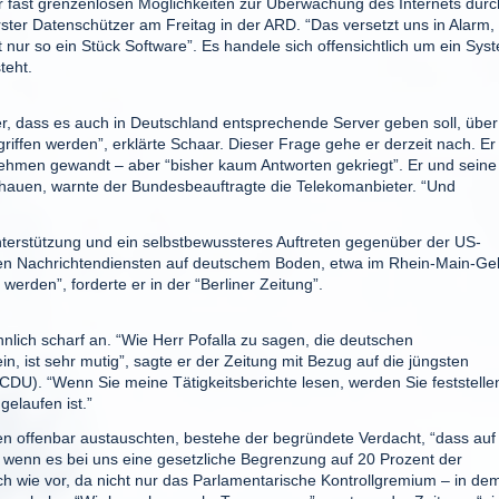
bar fast grenzenlosen Möglichkeiten zur Überwachung des Internets durc
ter Datenschützer am Freitag in der ARD. “Das versetzt uns in Alarm,
nur so ein Stück Software”. Es handele sich offensichtlich um ein Sys
teht.
, dass es auch in Deutschland entsprechende Server geben soll, über
iffen werden”, erklärte Schaar. Dieser Frage gehe er derzeit nach. Er
hmen gewandt – aber “bisher kaum Antworten gekriegt”. Er und seine
schauen, warnte der Bundesbeauftragte die Telekomanbieter. “Und
terstützung und ein selbstbewussteres Auftreten gegenüber der US-
hen Nachrichtendiensten auf deutschem Boden, etwa im Rhein-Main-Geb
werden”, forderte er in der “Berliner Zeitung”.
nlich scharf an. “Wie Herr Pofalla zu sagen, die deutschen
n, ist sehr mutig”, sagte er der Zeitung mit Bezug auf die jüngsten
DU). “Wenn Sie meine Tätigkeitsberichte lesen, werden Sie feststelle
elaufen ist.”
en offenbar austauschten, bestehe der begründete Verdacht, “dass auf
 wenn es bei uns eine gesetzliche Begrenzung auf 20 Prozent der
ch wie vor, da nicht nur das Parlamentarische Kontrollgremium – in de