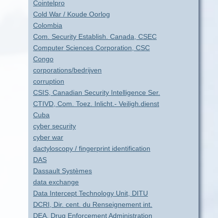
Cointelpro
Cold War / Koude Oorlog
Colombia
Com. Security Establish. Canada, CSEC
Computer Sciences Corporation, CSC
Congo
corporations/bedrijven
corruption
CSIS, Canadian Security Intelligence Ser.
CTIVD, Com. Toez. Inlicht.- Veiligh.dienst
Cuba
cyber security
cyber war
dactyloscopy / fingerprint identification
DAS
Dassault Systèmes
data exchange
Data Intercept Technology Unit, DITU
DCRI, Dir. cent. du Renseignement int.
DEA, Drug Enforcement Administration