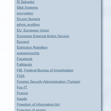
El Salvador
Elbit Systems
encryption
Ercom-Suneris
ethnic profiling
EU, European Union
European External Action Service
Europol
Extinction Rebellion
extreemrechts
Facebook
Falklands
FBI, Federal Bureau of Investigation
FISA
Foreign Security Administration (Tunisia)
Fox-IT
France
fraude
Freedom of Information Act
Freezing of assets