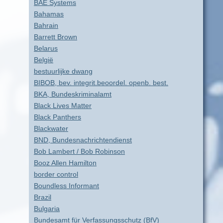
BAE Systems
Bahamas
Bahrain
Barrett Brown
Belarus
België
bestuurlijke dwang
BIBOB, bev. integrit.beoordel. openb. best.
BKA, Bundeskriminalamt
Black Lives Matter
Black Panthers
Blackwater
BND, Bundesnachrichtendienst
Bob Lambert / Bob Robinson
Booz Allen Hamilton
border control
Boundless Informant
Brazil
Bulgaria
Bundesamt für Verfassungsschutz (BfV)