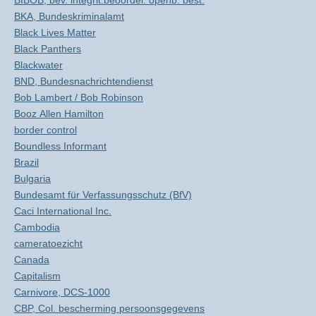
BIBOB, bev. integrit.beoordel. openb. best.
BKA, Bundeskriminalamt
Black Lives Matter
Black Panthers
Blackwater
BND, Bundesnachrichtendienst
Bob Lambert / Bob Robinson
Booz Allen Hamilton
border control
Boundless Informant
Brazil
Bulgaria
Bundesamt für Verfassungsschutz (BfV)
Caci International Inc.
Cambodia
cameratoezicht
Canada
Capitalism
Carnivore, DCS-1000
CBP, Col. bescherming persoonsgegevens