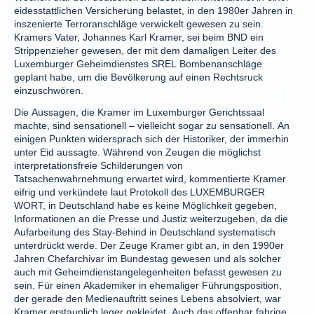
eidesstattlichen Versicherung belastet, in den 1980er Jahren in
inszenierte Terroranschläge verwickelt gewesen zu sein.
Kramers Vater, Johannes Karl Kramer, sei beim BND ein
Strippenzieher gewesen, der mit dem damaligen Leiter des
Luxemburger Geheimdienstes SREL Bombenanschläge
geplant habe, um die Bevölkerung auf einen Rechtsruck
einzuschwören.
Die Aussagen, die Kramer im Luxemburger Gerichtssaal
machte, sind sensationell – vielleicht sogar zu sensationell. An
einigen Punkten widersprach sich der Historiker, der immerhin
unter Eid aussagte. Während von Zeugen die möglichst
interpretationsfreie Schilderungen von
Tatsachenwahrnehmung erwartet wird, kommentierte Kramer
eifrig und verkündete laut Protokoll des LUXEMBURGER
WORT, in Deutschland habe es keine Möglichkeit gegeben,
Informationen an die Presse und Justiz weiterzugeben, da die
Aufarbeitung des Stay-Behind in Deutschland systematisch
unterdrückt werde. Der Zeuge Kramer gibt an, in den 1990er
Jahren Chefarchivar im Bundestag gewesen und als solcher
auch mit Geheimdienstangelegenheiten befasst gewesen zu
sein. Für einen Akademiker in ehemaliger Führungsposition,
der gerade den Medienauftritt seines Lebens absolviert, war
Kramer erstaunlich leger gekleidet. Auch das offenbar fahrige