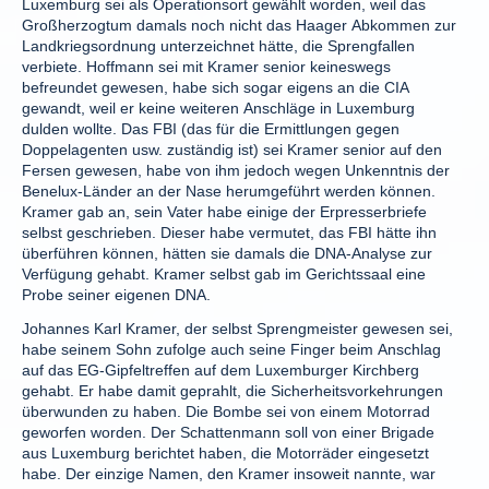
Luxemburg sei als Operationsort gewählt worden, weil das
Großherzogtum damals noch nicht das Haager Abkommen zur
Landkriegsordnung unterzeichnet hätte, die Sprengfallen
verbiete. Hoffmann sei mit Kramer senior keineswegs
befreundet gewesen, habe sich sogar eigens an die CIA
gewandt, weil er keine weiteren Anschläge in Luxemburg
dulden wollte. Das FBI (das für die Ermittlungen gegen
Doppelagenten usw. zuständig ist) sei Kramer senior auf den
Fersen gewesen, habe von ihm jedoch wegen Unkenntnis der
Benelux-Länder an der Nase herumgeführt werden können.
Kramer gab an, sein Vater habe einige der Erpresserbriefe
selbst geschrieben. Dieser habe vermutet, das FBI hätte ihn
überführen können, hätten sie damals die DNA-Analyse zur
Verfügung gehabt. Kramer selbst gab im Gerichtssaal eine
Probe seiner eigenen DNA.
Johannes Karl Kramer, der selbst Sprengmeister gewesen sei,
habe seinem Sohn zufolge auch seine Finger beim Anschlag
auf das EG-Gipfeltreffen auf dem Luxemburger Kirchberg
gehabt. Er habe damit geprahlt, die Sicherheitsvorkehrungen
überwunden zu haben. Die Bombe sei von einem Motorrad
geworfen worden. Der Schattenmann soll von einer Brigade
aus Luxemburg berichtet haben, die Motorräder eingesetzt
habe. Der einzige Namen, den Kramer insoweit nannte, war