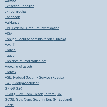
Europol
Extinction Rebellion
extreemrechts
Facebook
Falklands
FBI, Federal Bureau of Investigation
FISA
Foreign Security Administration (Tunisia)
Fox-IT
France
fraude
Freedom of Information Act
Freezing of assets
Frontex
FSB, Federal Security Service (Russia)
G4S, Group4securicor
G7 G8 G20
GCHQ, Gov. Com. Headquarters (UK)
GCSB, Gov. Com. Security Bur. (N. Zealand)
Genie