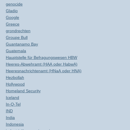
genocide
Gladio
Google
Greece
grondrechten
Groupe Bull
Guantanamo Bay
Guatemala
Hauptstelle für Befragungswesen HBW
Heeres-Abwehramt (HAA oder HabwA)
Heeresnachrichtenamt (HNaA oder HNA)
Hezbollah
Hollywood
Homeland Security
Iceland
In-Q-Tel
IND
India
Indonesia