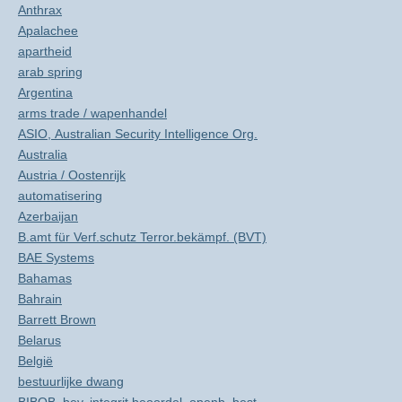
Anthrax
Apalachee
apartheid
arab spring
Argentina
arms trade / wapenhandel
ASIO, Australian Security Intelligence Org.
Australia
Austria / Oostenrijk
automatisering
Azerbaijan
B.amt für Verf.schutz Terror.bekämpf. (BVT)
BAE Systems
Bahamas
Bahrain
Barrett Brown
Belarus
België
bestuurlijke dwang