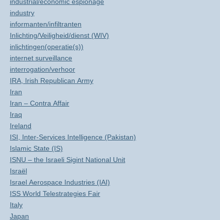
industrial/economic espionage
industry
informanten/infiltranten
Inlichting/Veiligheid/dienst (WIV)
inlichtingen(operatie(s))
internet surveillance
interrogation/verhoor
IRA, Irish Republican Army
Iran
Iran – Contra Affair
Iraq
Ireland
ISI, Inter-Services Intelligence (Pakistan)
Islamic State (IS)
ISNU – the Israeli Sigint National Unit
Israël
Israel Aerospace Industries (IAI)
ISS World Telestrategies Fair
Italy
Japan