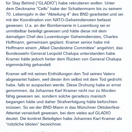
für Stay Behind (“GLADIO”) habe rekrutieren wollen. Unter
dem Deckname “Cello” habe der Schattenmann bis zu seinem
70. Lebensjahr in der “Abteilung 4” des BND gearbeitet und sei
mit der Koordination von NATO-Geheimdiensten befasst
gewesen. U.a. an der Bombenserie in Luxemburg sei er
unmittelbar beteiligt gewesen und hätte diese mit dem
damaligen Chef des Luxemburger Geheimdienstes, Charles
Hoffmann, gemeinsam geplant. Kramer senior habe mit
Hoffmann einem „Allied Clandestine Committee“ angehört, das
Bundeswehr-General Leopold Chalupa unterstanden habe.
Kramer hätte jedoch hinter dem Rücken von General Chalupa
eigenmächtig gehandelt.
Kramer will mit seinen Enthüllungen den Tod seines Vaters
abgewartet haben, weil dieser ihm selbst mit dem Tod gedroht
habe, falls er auspacken werde. Diese Drohung habe er ernst
genommen, da Johannes Karl Kramer nicht nur zu Morden
fähig gewesen sei, sondern solche geradezu manisch
begangen hätte und daher Strafverfolgung hätte befürchten
müssen. So sei der BND-Mann in das Münchner Oktoberfest-
Attentat verwickelt gewesen, bei dem vieles auf GLADIO
deutet. Die konkret Beteiligten habe Johannes Karl Kramer als
“nützliche Idioten” bezeichnet.