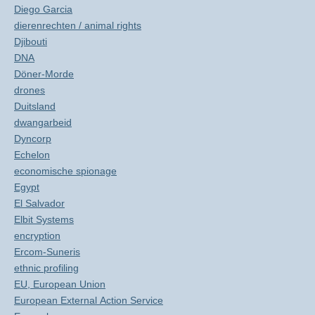
Diego Garcia
dierenrechten / animal rights
Djibouti
DNA
Döner-Morde
drones
Duitsland
dwangarbeid
Dyncorp
Echelon
economische spionage
Egypt
El Salvador
Elbit Systems
encryption
Ercom-Suneris
ethnic profiling
EU, European Union
European External Action Service