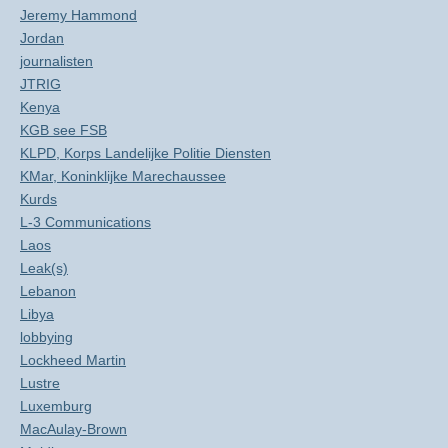
Jeremy Hammond
Jordan
journalisten
JTRIG
Kenya
KGB see FSB
KLPD, Korps Landelijke Politie Diensten
KMar, Koninklijke Marechaussee
Kurds
L-3 Communications
Laos
Leak(s)
Lebanon
Libya
lobbying
Lockheed Martin
Lustre
Luxemburg
MacAulay-Brown