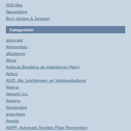
NSA files
Nieuwsblog
Buro Jansen & Janssen
Categorieën
advocaat
Afghanistan
afluisteren
Africa
Agência Brasileira de Inteligência (Abin)
Airbus
AIVD, Alg. Inlichtingen- en Veiligheidsdienst
Algeria
Altegrity Inc.
Amesys
Amsterdam
anarchism
Angola
ANPR, Automatic Number Plate Recognition