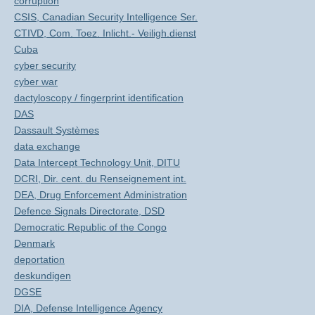
corruption
CSIS, Canadian Security Intelligence Ser.
CTIVD, Com. Toez. Inlicht.- Veiligh.dienst
Cuba
cyber security
cyber war
dactyloscopy / fingerprint identification
DAS
Dassault Systèmes
data exchange
Data Intercept Technology Unit, DITU
DCRI, Dir. cent. du Renseignement int.
DEA, Drug Enforcement Administration
Defence Signals Directorate, DSD
Democratic Republic of the Congo
Denmark
deportation
deskundigen
DGSE
DIA, Defense Intelligence Agency