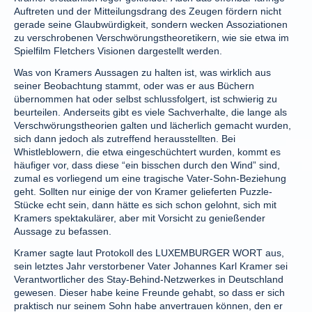
Auftreten und der Mitteilungsdrang des Zeugen fördern nicht
gerade seine Glaubwürdigkeit, sondern wecken Assoziationen
zu verschrobenen Verschwörungstheoretikern, wie sie etwa im
Spielfilm Fletchers Visionen dargestellt werden.
Was von Kramers Aussagen zu halten ist, was wirklich aus
seiner Beobachtung stammt, oder was er aus Büchern
übernommen hat oder selbst schlussfolgert, ist schwierig zu
beurteilen. Anderseits gibt es viele Sachverhalte, die lange als
Verschwörungstheorien galten und lächerlich gemacht wurden,
sich dann jedoch als zutreffend herausstellten. Bei
Whistleblowern, die etwa eingeschüchtert wurden, kommt es
häufiger vor, dass diese “ein bisschen durch den Wind” sind,
zumal es vorliegend um eine tragische Vater-Sohn-Beziehung
geht. Sollten nur einige der von Kramer gelieferten Puzzle-
Stücke echt sein, dann hätte es sich schon gelohnt, sich mit
Kramers spektakulärer, aber mit Vorsicht zu genießender
Aussage zu befassen.
Kramer sagte laut Protokoll des LUXEMBURGER WORT aus,
sein letztes Jahr verstorbener Vater Johannes Karl Kramer sei
Verantwortlicher des Stay-Behind-Netzwerkes in Deutschland
gewesen. Dieser habe keine Freunde gehabt, so dass er sich
praktisch nur seinem Sohn habe anvertrauen können, den er