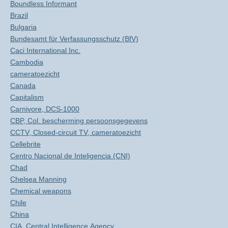
Boundless Informant
Brazil
Bulgaria
Bundesamt für Verfassungsschutz (BfV)
Caci International Inc.
Cambodia
cameratoezicht
Canada
Capitalism
Carnivore, DCS-1000
CBP, Col. bescherming persoonsgegevens
CCTV, Closed-circuit TV, cameratoezicht
Cellebrite
Centro Nacional de Inteligencia (CNI)
Chad
Chelsea Manning
Chemical weapons
Chile
China
CIA, Central Intelligence Agency