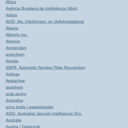
Africa
Agência Brasileira de Inteligência (Abin)
Airbus
AIVD, Alg. Inlichtingen- en Veiligheidsdienst
Algeria
Altegrity Inc.
Amesys
Amsterdam
anarchism
Angola
ANPR, Automatic Number Plate Recognition
Anthrax
Apalachee
apartheid
arab spring
Argentina
arms trade / wapenhandel
ASIO, Australian Security Intelligence Org.
Australia
Austria / Oostenrijk