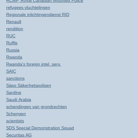
RCMP, Royal Canadian Mounted Police
refugees vluchtelingen
Regionale inlichtingendienst RID
Renault
rendition
RUC
Ruffle
Russia
Rwanda
Rwanda's foreign intel. serv.
SAIC
sanctions
Säpo Säkerhetspolisen
Sardine
Saudi Arabia
schendingen van grondrechten
Schengen
scientists
SDS Special Demonstration Squad
Securitas AG