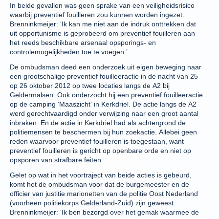
In beide gevallen was geen sprake van een veiligheidsrisico
waarbij preventief fouilleren zou kunnen worden ingezet.
Brenninkmeijer: ‘Ik kan me niet aan de indruk onttrekken dat
uit opportunisme is geprobeerd om preventief fouilleren aan
het reeds beschikbare arsenaal opsporings- en
controlemogelijkheden toe te voegen.’
De ombudsman deed een onderzoek uit eigen beweging naar
een grootschalige preventief fouilleeractie in de nacht van 25
op 26 oktober 2012 op twee locaties langs de A2 bij
Geldermalsen. Ook onderzocht hij een preventief fouilleeractie
op de camping ‘Maaszicht’ in Kerkdriel. De actie langs de A2
werd gerechtvaardigd onder verwijzing naar een groot aantal
inbraken. En de actie in Kerkdriel had als achtergrond de
politiemensen te beschermen bij hun zoekactie. Allebei geen
reden waarvoor preventief fouilleren is toegestaan, want
preventief fouilleren is gericht op openbare orde en niet op
opsporen van strafbare feiten.
Gelet op wat in het voortraject van beide acties is gebeurd,
komt het de ombudsman voor dat de burgemeester en de
officier van justitie marionetten van de politie Oost Nederland
(voorheen politiekorps Gelderland-Zuid) zijn geweest.
Brenninkmeijer: ‘Ik ben bezorgd over het gemak waarmee de