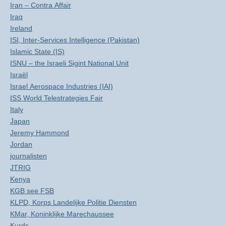
Iran – Contra Affair
Iraq
Ireland
ISI, Inter-Services Intelligence (Pakistan)
Islamic State (IS)
ISNU – the Israeli Sigint National Unit
Israël
Israel Aerospace Industries (IAI)
ISS World Telestrategies Fair
Italy
Japan
Jeremy Hammond
Jordan
journalisten
JTRIG
Kenya
KGB see FSB
KLPD, Korps Landelijke Politie Diensten
KMar, Koninklijke Marechaussee
Kurds