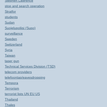
Stephen Lawrence
stop and search operation
Stratfor
students
Sudan
Suojelupoliisi (Supo)
surveillance
Sweden
Switzerland
Syria
Taiwan
taser gun
Technical Services Division (TSD)
telecom providers
telefoontap/eavesdropping
Tempora
Terrorism
terrorist lists UN EU US
Thailand
Thales