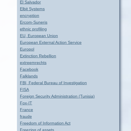
El Salvador
Elbit Systems
encryption
Ercom-Suneris
ethnic profiling
EU, European Union
European External Action Service
Europol
Extinction Rebellion
extreemrechts
Facebook
Falklands
FBI, Federal Bureau of Investigation
FISA
Foreign Security Administration (Tunisia)
Fox-IT
France
fraude
Freedom of Information Act
Freezing of assets