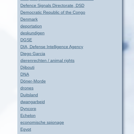
Defence Signals Directorate, DSD
Democratic Republic of the Congo
Denmark
deportation
deskundigen
DGSE
DIA, Defense Intelligence Agency
Diego Garcia
dierenrechten / animal rights
Djibouti
DNA
Döner-Morde
drones
Duitsland
dwangarbeid
Dyncorp
Echelon
economische spionage
Egypt