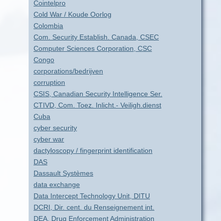
Cointelpro
Cold War / Koude Oorlog
Colombia
Com. Security Establish. Canada, CSEC
Computer Sciences Corporation, CSC
Congo
corporations/bedrijven
corruption
CSIS, Canadian Security Intelligence Ser.
CTIVD, Com. Toez. Inlicht.- Veiligh.dienst
Cuba
cyber security
cyber war
dactyloscopy / fingerprint identification
DAS
Dassault Systèmes
data exchange
Data Intercept Technology Unit, DITU
DCRI, Dir. cent. du Renseignement int.
DEA, Drug Enforcement Administration