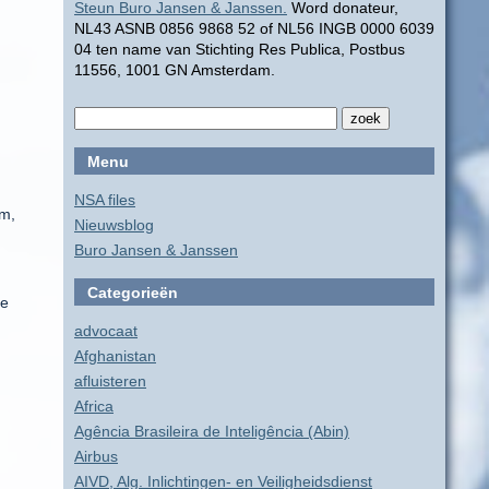
Steun Buro Jansen & Janssen.
Word donateur,
NL43 ASNB 0856 9868 52 of NL56 INGB 0000 6039
04 ten name van Stichting Res Publica, Postbus
11556, 1001 GN Amsterdam.
Menu
NSA files
am,
Nieuwsblog
Buro Jansen & Janssen
Categorieën
de
advocaat
Afghanistan
afluisteren
Africa
Agência Brasileira de Inteligência (Abin)
Airbus
AIVD, Alg. Inlichtingen- en Veiligheidsdienst