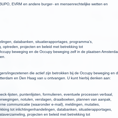
 BUPO, EVRM en andere burger- en mensenrechtelijke wetten en
delingen, databanken, situatierapportages, programma’s,
g, optreden, projecten en beleid met betrekking tot
e Occupy beweging en de Occupy beweging zelf in de plaatsen Amsterd
en.
ers/ingezetenen die actief zijn betrokken bij de Occupy beweging en 
tterdam en Den Haag van u ontvangen. U kunt hierbij denken aan:
eck-lijsten, puntenlijsten, formulieren, eventuele processen verbaal,
overwegingen, notulen, verslagen, draaiboeken, plannen van aanpak,
terne communicatie (waaronder e-mail), meldingen, mutaties,
king tot inlichtingenhandelingen, databanken, situatierapportages,
ataverzameling, projecten en beleid met betrekking tot