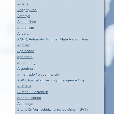
am,
Algeria
Altegrity Inc.
Amesys
Amsterdam
anarchism
Angola
ANPR, Automatic Number Plate Recognition
Anthrax
Apalachee
apartheid
arab spring
Argentina
arms trade / wapenhandel
ASIO, Australian Security Intelligence Org.
Australia
Austria / Oostenrijk
automatisering
Azerbaijan
B.amt für Verf.schutz Terror.bekämpf. (BVT)